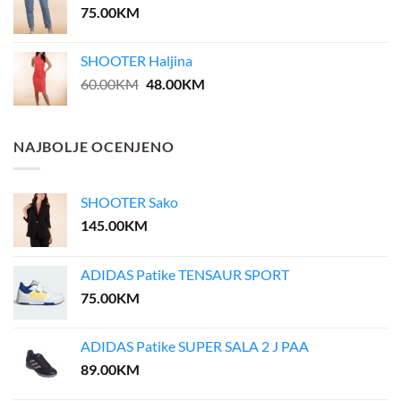
75.00
KM
SHOOTER Haljina
Original
Current
60.00
KM
48.00
KM
price
price
was:
is:
60.00KM.
48.00KM.
NAJBOLJE OCENJENO
SHOOTER Sako
145.00
KM
ADIDAS Patike TENSAUR SPORT
75.00
KM
ADIDAS Patike SUPER SALA 2 J PAA
89.00
KM