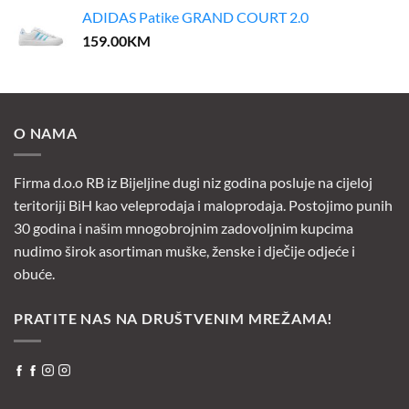
ADIDAS Patike GRAND COURT 2.0
159.00
KM
O NAMA
Firma d.o.o RB iz Bijeljine dugi niz godina posluje na cijeloj
teritoriji BiH kao veleprodaja i maloprodaja. Postojimo punih
30 godina i našim mnogobrojnim zadovoljnim kupcima
nudimo širok asortiman muške, ženske i dječije odjeće i
obuće.
PRATITE NAS NA DRUŠTVENIM MREŽAMA!