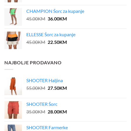
price
price
was:
is:
CHAMPION Šorc za kupanje
39.00KM.
31.20KM.
Original
Current
45.00
KM
36.00
KM
price
price
was:
is:
ELLESSE Šorc za kupanje
45.00KM.
36.00KM.
Original
Current
45.00
KM
22.50
KM
price
price
was:
is:
45.00KM.
22.50KM.
NAJBOLJE PRODAVANO
SHOOTER Haljina
Original
Current
55.00
KM
27.50
KM
price
price
was:
is:
SHOOTER Šorc
55.00KM.
27.50KM.
Original
Current
35.00
KM
28.00
KM
price
price
was:
is:
SHOOTER Farmerke
35.00KM.
28.00KM.