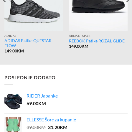
ADIDAS
ARMANI SPORT
ADIDAS Patike QUESTAR
REEBOK Patike ROZAL GLIDE
FLOW
149.00
KM
149.00
KM
POSLEDNJE DODATO
RIDER Japanke
69.00
KM
ELLESSE Šorc za kupanje
Original
Current
39.00
KM
31.20
KM