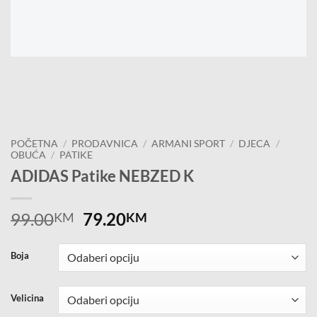
POČETNA
/
PRODAVNICA
/
ARMANI SPORT
/
DJECA
/
OBUĆA
/
PATIKE
ADIDAS Patike NEBZED K
Original
Current
99.00
79.20
KM
KM
price
price
was:
is:
Boja
99.00KM.
79.20KM.
Velicina