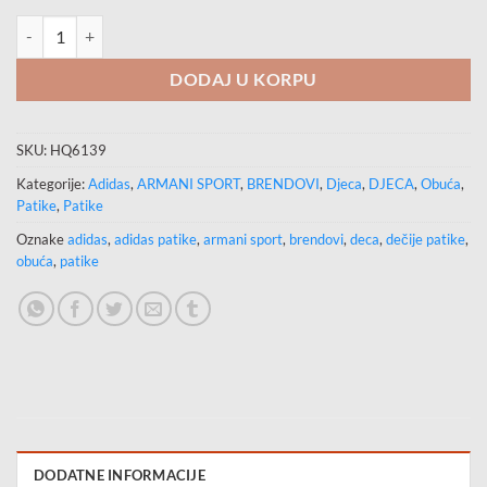
ADIDAS Patike NEBZED K količina
DODAJ U KORPU
SKU:
HQ6139
Kategorije:
Adidas
,
ARMANI SPORT
,
BRENDOVI
,
Djeca
,
DJECA
,
Obuća
,
Patike
,
Patike
Oznake
adidas
,
adidas patike
,
armani sport
,
brendovi
,
deca
,
dečije patike
,
obuća
,
patike
DODATNE INFORMACIJE