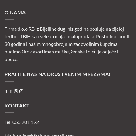
O NAMA
Firma d.o.o RB iz Bijeljine dugi niz godina posluje na cijeloj
teritoriji BiH kao veleprodaja i maloprodaja. Postojimo punih
30 godina i našim mnogobrojnim zadovoljnim kupcima
nudimo širok asortiman muške, ženske i dječije odjeće i
obuće.
PRATITE NAS NA DRUŠTVENIM MREŽAMA!
KONTAKT
Tel: 055 201 192
Mail:
onlinerbfashion@gmail.com