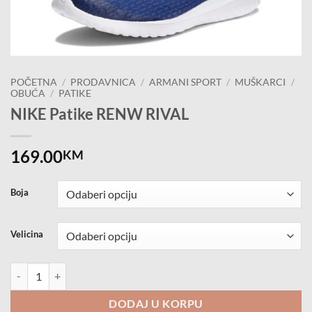
POČETNA
/
PRODAVNICA
/
ARMANI SPORT
/
MUŠKARCI
/
OBUĆA
/
PATIKE
NIKE Patike RENW RIVAL
169.00
KM
Boja
Velicina
NIKE Patike RENW RIVAL količina
DODAJ U KORPU