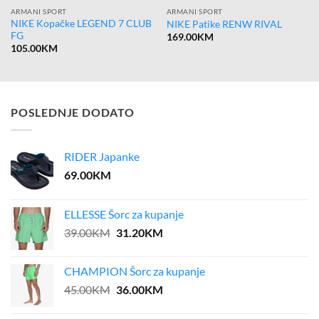
ARMANI SPORT
ARMANI SPORT
NIKE Kopačke LEGEND 7 CLUB
NIKE Patike RENW RIVAL
FG
169.00
KM
105.00
KM
POSLEDNJE DODATO
RIDER Japanke
69.00
KM
ELLESSE Šorc za kupanje
Original
Current
39.00
KM
31.20
KM
price
price
was:
is:
CHAMPION Šorc za kupanje
39.00KM.
31.20KM.
Original
Current
45.00
KM
36.00
KM
price
price
was:
is: