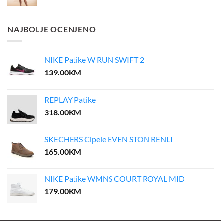
price
price
was:
is:
60.00KM.
48.00KM.
NAJBOLJE OCENJENO
NIKE Patike W RUN SWIFT 2
139.00
KM
REPLAY Patike
318.00
KM
SKECHERS Cipele EVEN STON RENLI
165.00
KM
NIKE Patike WMNS COURT ROYAL MID
179.00
KM