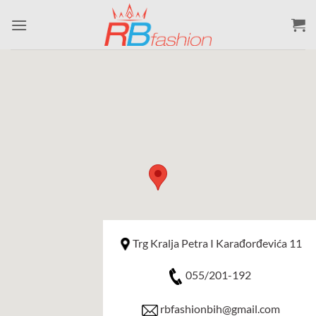
Skip
to
content
Trg Kralja Petra I Karađorđevića 11
055/201-192
rbfashionbih@gmail.com