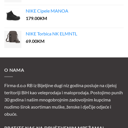
NIKE Cipele MANOA
179.00
KM
NIKE Torbica NK ELMNTL
69.00
KM
O NAMA
Firma d.o.o RB iz Bijeljine dugi niz godina posluje na cijeloj
teritoriji BiH kao veleprodaja i maloprodaja. Postojimo punih
30 godina i našim mnogobrojnim zadovoljnim kupcima
nudimo širok asortiman muške, ženske i dječije odjeće i
obuće.
PRATITE NAS NA DRUŠTVENIM MREŽAMA!