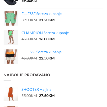
69.00
KM
ELLESSE Šorc za kupanje
Original
Current
39.00
KM
31.20
KM
price
price
was:
is:
CHAMPION Šorc za kupanje
39.00KM.
31.20KM.
Original
Current
45.00
KM
36.00
KM
price
price
was:
is:
ELLESSE Šorc za kupanje
45.00KM.
36.00KM.
Original
Current
45.00
KM
22.50
KM
price
price
was:
is:
45.00KM.
22.50KM.
NAJBOLJE PRODAVANO
SHOOTER Haljina
Original
Current
55.00
KM
27.50
KM
price
price
was:
is: