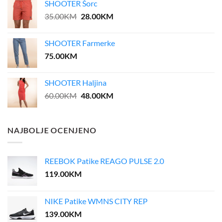
SHOOTER Šorc
55.00KM.
27.50KM.
Original
Current
35.00
KM
28.00
KM
price
price
was:
is:
SHOOTER Farmerke
35.00KM.
28.00KM.
75.00
KM
SHOOTER Haljina
Original
Current
60.00
KM
48.00
KM
price
price
was:
is:
60.00KM.
48.00KM.
NAJBOLJE OCENJENO
REEBOK Patike REAGO PULSE 2.0
119.00
KM
NIKE Patike WMNS CITY REP
139.00
KM