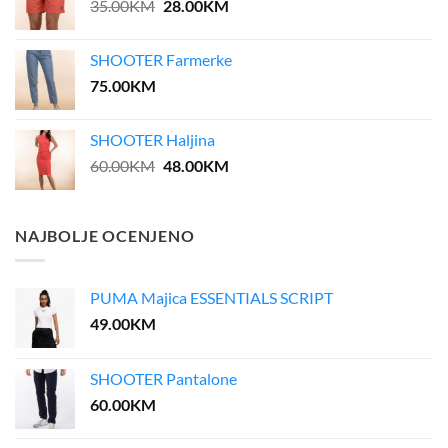
Original
Current
35.00
KM
28.00
KM
price
price
was:
is:
SHOOTER Farmerke
35.00KM.
28.00KM.
75.00
KM
SHOOTER Haljina
Original
Current
60.00
KM
48.00
KM
price
price
was:
is:
60.00KM.
48.00KM.
NAJBOLJE OCENJENO
PUMA Majica ESSENTIALS SCRIPT
49.00
KM
SHOOTER Pantalone
60.00
KM