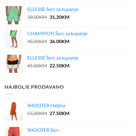
ELLESSE Šorc za kupanje
Original
Current
39.00
KM
31.20
KM
price
price
was:
is:
CHAMPION Šorc za kupanje
39.00KM.
31.20KM.
Original
Current
45.00
KM
36.00
KM
price
price
was:
is:
ELLESSE Šorc za kupanje
45.00KM.
36.00KM.
Original
Current
45.00
KM
22.50
KM
price
price
was:
is:
45.00KM.
22.50KM.
NAJBOLJE PRODAVANO
SHOOTER Haljina
Original
Current
55.00
KM
27.50
KM
price
price
was:
is:
SHOOTER Šorc
55.00KM.
27.50KM.