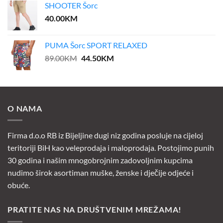
SHOOTER Šorc
40.00
KM
PUMA Šorc SPORT RELAXED
Original
Current
89.00
KM
44.50
KM
price
price
was:
is:
89.00KM.
44.50KM.
O NAMA
Firma d.o.o RB iz Bijeljine dugi niz godina posluje na cijeloj
teritoriji BiH kao veleprodaja i maloprodaja. Postojimo punih
30 godina i našim mnogobrojnim zadovoljnim kupcima
nudimo širok asortiman muške, ženske i dječije odjeće i
obuće.
PRATITE NAS NA DRUŠTVENIM MREŽAMA!