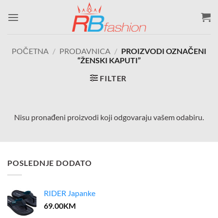
Skip
to
content
POČETNA
/
PRODAVNICA
/
PROIZVODI OZNAČENI
“ŽENSKI KAPUTI”
FILTER
Nisu pronađeni proizvodi koji odgovaraju vašem odabiru.
POSLEDNJE DODATO
RIDER Japanke
69.00
KM