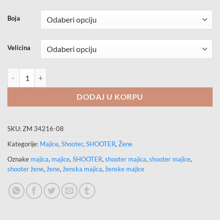
price
price
was:
is:
Boja
30.00KM.
15.00KM.
Velicina
SHOOTER Majica količina
DODAJ U KORPU
SKU:
ZM 34216-08
Kategorije:
Majice
,
Shooter
,
SHOOTER
,
Žene
Oznake
majica
,
majice
,
SHOOTER
,
shooter majica
,
shooter majice
,
shooter žene
,
žene
,
ženska majica
,
ženske majice