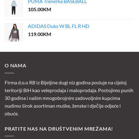
PUMA Trenerka BASEBALL
129.00KM.
103.20KM.
105.00
KM
ADIDAS Duks W BL FL R HD
119.00
KM
O NAMA
Firma d.o.o RB iz Bijeljine dugi niz godina posluje na cijeloj
teritoriji BiH kao veleprodaja i maloprodaja. Postojimo punih
30 godina i našim mnogobrojnim zadovoljnim kupcima
nudimo širok asortiman muške, ženske i dječije odjeće i
obuće.
PRATITE NAS NA DRUŠTVENIM MREŽAMA!