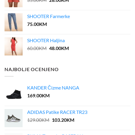
price
price
was:
is:
SHOOTER Farmerke
35.00KM.
28.00KM.
75.00
KM
SHOOTER Haljina
Original
Current
60.00
KM
48.00
KM
price
price
was:
is:
60.00KM.
48.00KM.
NAJBOLJE OCENJENO
KANDER Čizme NANGA
169.00
KM
ADIDAS Patike RACER TR23
Original
Current
129.00
KM
103.20
KM
price
price
was:
is: