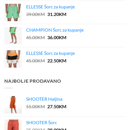
ELLESSE Šorc za kupanje
Original
Current
39.00
KM
31.20
KM
price
price
was:
is:
CHAMPION Šorc za kupanje
39.00KM.
31.20KM.
Original
Current
45.00
KM
36.00
KM
price
price
was:
is:
ELLESSE Šorc za kupanje
45.00KM.
36.00KM.
Original
Current
45.00
KM
22.50
KM
price
price
was:
is:
45.00KM.
22.50KM.
NAJBOLJE PRODAVANO
SHOOTER Haljina
Original
Current
55.00
KM
27.50
KM
price
price
was:
is:
SHOOTER Šorc
55.00KM.
27.50KM.
Original
Current
35.00
KM
28.00
KM