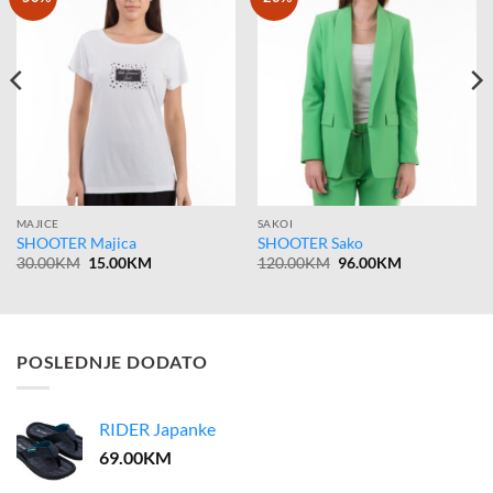
MAJICE
SAKOI
SHOOTER Majica
SHOOTER Sako
Original
Current
Original
Current
30.00
KM
15.00
KM
120.00
KM
96.00
KM
price
price
price
price
was:
is:
was:
is:
30.00KM.
15.00KM.
120.00KM.
96.00KM.
POSLEDNJE DODATO
RIDER Japanke
69.00
KM