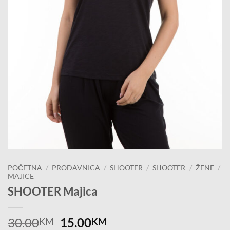
POČETNA
/
PRODAVNICA
/
SHOOTER
/
SHOOTER
/
ŽENE
/
MAJICE
SHOOTER Majica
Original
Current
30.00
15.00
KM
KM