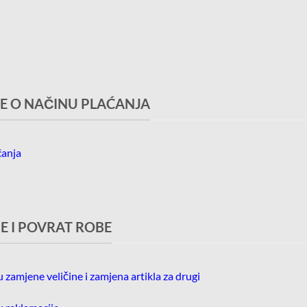
E O NAČINU PLAĆANJA
ćanja
E I POVRAT ROBE
ju zamjene veličine i zamjena artikla za drugi