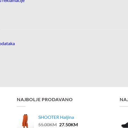
ju reklamacije
I
podataka
NAJBOLJE PRODAVANO
NA
SHOOTER Haljina
Original
Current
55.00
KM
27.50
KM