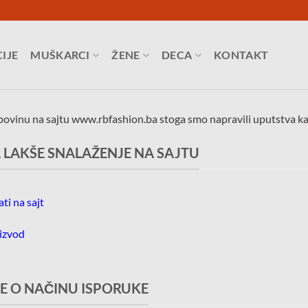
IJE
MUŠKARCI
ŽENE
DECA
KONTAKT
vinu na sajtu www.rbfashion.ba stoga smo napravili uputstva kako
 LAKŠE SNALAŽENJE NA SAJTU
ti na sajt
oizvod
E O NAČINU ISPORUKE