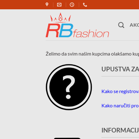
Skip
to
content
AKC
Želimo da svim našim kupcima olakšamo kupo
UPUSTVA ZA
Kako se registrova
Kako naručiti pr
INFORMACIJ