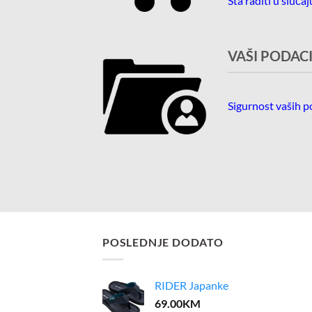
Šta raditi u sluča
VAŠI PODAC
Sigurnost vaših 
POSLEDNJE DODATO
RIDER Japanke
69.00
KM