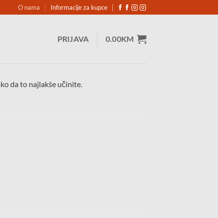
O nama
Informacije za kupce
PRIJAVA
0.00
KM
 da to najlakše učinite.