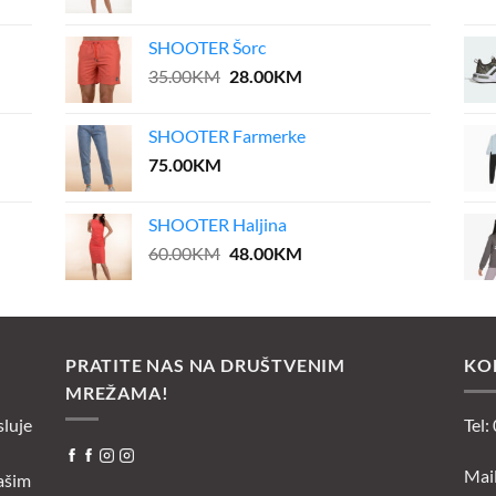
price
price
was:
is:
SHOOTER Šorc
55.00KM.
27.50KM.
Original
Current
35.00
KM
28.00
KM
price
price
was:
is:
SHOOTER Farmerke
35.00KM.
28.00KM.
75.00
KM
SHOOTER Haljina
Original
Current
60.00
KM
48.00
KM
price
price
was:
is:
60.00KM.
48.00KM.
PRATITE NAS NA DRUŠTVENIM
KO
MREŽAMA!
sluje
Tel:
Mai
ašim