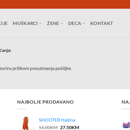
IJE
MUŠKARCI
ŽENE
DECA
KONTAKT
ćanja:
uriru prilikom preuzimanja pošiljke.
NAJBOLJE PRODAVANO
NA
SHOOTER Haljina
Original
Current
55.00
KM
27.50
KM