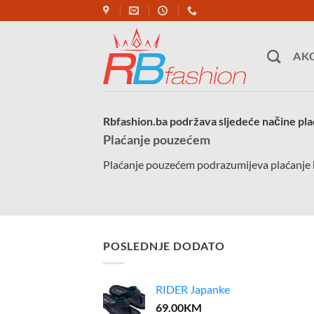
Skip
to
content
AKC
Rbfashion.ba podržava sljedeće načine pla
Plaćanje pouzećem
Plaćanje pouzećem podrazumijeva plaćanje k
POSLEDNJE DODATO
RIDER Japanke
69.00
KM