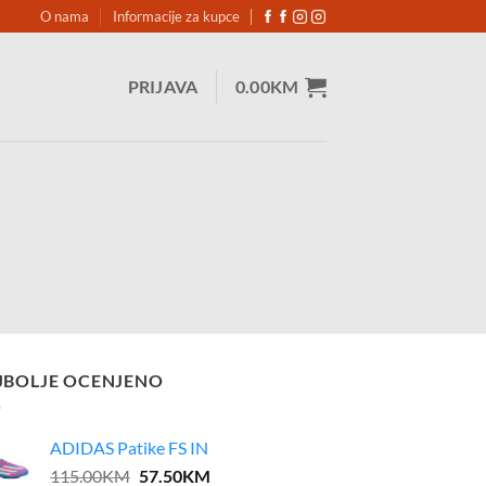
O nama
Informacije za kupce
PRIJAVA
0.00
KM
JBOLJE OCENJENO
ADIDAS Patike FS IN
Original
Current
115.00
KM
57.50
KM