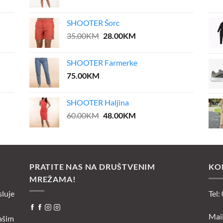
price
price
was:
is:
SHOOTER Šorc
55.00KM.
27.50KM.
Original
Current
35.00
KM
28.00
KM
price
price
was:
is:
SHOOTER Farmerke
35.00KM.
28.00KM.
75.00
KM
SHOOTER Haljina
Original
Current
60.00
KM
48.00
KM
price
price
was:
is:
60.00KM.
48.00KM.
PRATITE NAS NA DRUŠTVENIM
KO
MREŽAMA!
sluje
Tel:
Mai
ašim