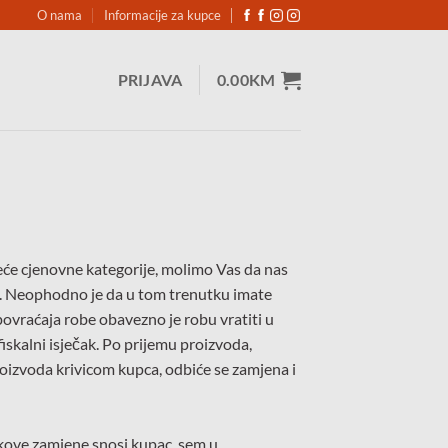
O nama
Informacije za kupce
PRIJAVA
0.00
KM
i veće cjenovne kategorije, molimo Vas da nas
m. Neophodno je da u tom trenutku imate
povraćaja robe obavezno je robu vratiti u
iskalni isječak. Po prijemu proizvoda,
proizvoda krivicom kupca, odbiće se zamjena i
kove zamjene snosi kupac, sem u