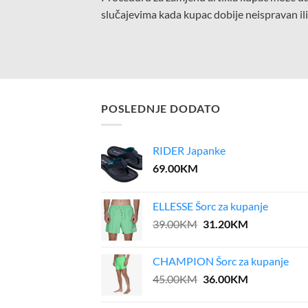
slučajevima kada kupac dobije neispravan ili
POSLEDNJE DODATO
RIDER Japanke
69.00
KM
ELLESSE Šorc za kupanje
Original
Current
39.00
KM
31.20
KM
price
price
was:
is:
CHAMPION Šorc za kupanje
39.00KM.
31.20KM.
Original
Current
45.00
KM
36.00
KM
price
price
was:
is: