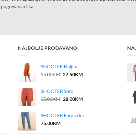
 pogrešan artikal.
NAJBOLJE PRODAVANO
NA
SHOOTER Haljina
Original
Current
55.00
KM
27.50
KM
price
price
was:
is:
SHOOTER Šorc
55.00KM.
27.50KM.
Original
Current
35.00
KM
28.00
KM
price
price
was:
is:
SHOOTER Farmerke
35.00KM.
28.00KM.
75.00
KM