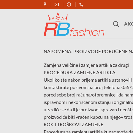
Skip
to
content
AKC
NAPOMENA: PROIZVODE PORUČENE NA 
Zamjena veličine i zamjena artikla za drugi
PROCEDURA ZAMJENE ARTIKLA
Ukoliko ste nakon prijema artikla ustanovili d
kontaktirate pozivom na broj telefona 055/
pored sebe broj računa/otpremnice i da nam s
ispravnom i nekorišćenom stanju i originalno
utvrdiće se da li je proizvod ispravan i neoš
proizvod će biti vraćen kupcu na njegov troš
ROK I TROŠKOVI ZAMJENE
Proceduru za zamjenu artikla kupac može da