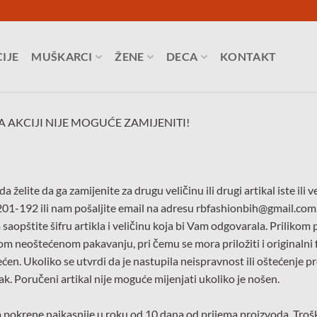
IJE
MUŠKARCI
ŽENE
DECA
KONTAKT
AKCIJI NIJE MOGUĆE ZAMIJENITI!
a želite da ga zamijenite za drugu veličinu ili drugi artikal iste il
201-192 ili nam pošaljite email na adresu rbfashionbih@gmail.co
aopštite šifru artikla i veličinu koja bi Vam odgovarala. Prilikom 
m neoštećenom pakavanju, pri čemu se mora priložiti i originalni f
tećen. Ukoliko se utvrdi da je nastupila neispravnost ili oštećenje 
ak. Poručeni artikal nije moguće mijenjati ukoliko je nošen.
 pokrene najkasnije u roku od 10 dana od prijema proizvoda. Troš