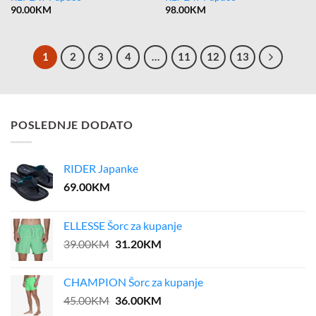
90.00
KM
98.00
KM
1
2
3
4
…
11
12
13
POSLEDNJE DODATO
RIDER Japanke
69.00
KM
ELLESSE Šorc za kupanje
Original
Current
39.00
KM
31.20
KM
price
price
was:
is:
CHAMPION Šorc za kupanje
39.00KM.
31.20KM.
Original
Current
45.00
KM
36.00
KM
price
price