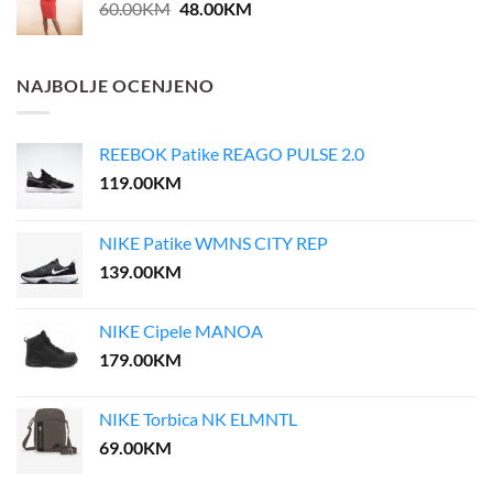
Original
Current
60.00
KM
48.00
KM
price
price
was:
is:
60.00KM.
48.00KM.
NAJBOLJE OCENJENO
REEBOK Patike REAGO PULSE 2.0
119.00
KM
NIKE Patike WMNS CITY REP
139.00
KM
NIKE Cipele MANOA
179.00
KM
NIKE Torbica NK ELMNTL
69.00
KM