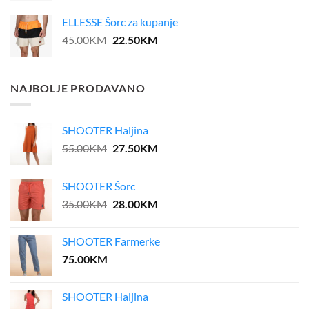
was:
is:
ELLESSE Šorc za kupanje
45.00KM.
36.00KM.
Original
Current
45.00
KM
22.50
KM
price
price
was:
is:
45.00KM.
22.50KM.
NAJBOLJE PRODAVANO
SHOOTER Haljina
Original
Current
55.00
KM
27.50
KM
price
price
was:
is:
SHOOTER Šorc
55.00KM.
27.50KM.
Original
Current
35.00
KM
28.00
KM
price
price
was:
is:
SHOOTER Farmerke
35.00KM.
28.00KM.
75.00
KM
SHOOTER Haljina