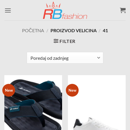
Skip
to
content
POČETNA
/
PROIZVOD VELICINA
/
41
FILTER
New
New