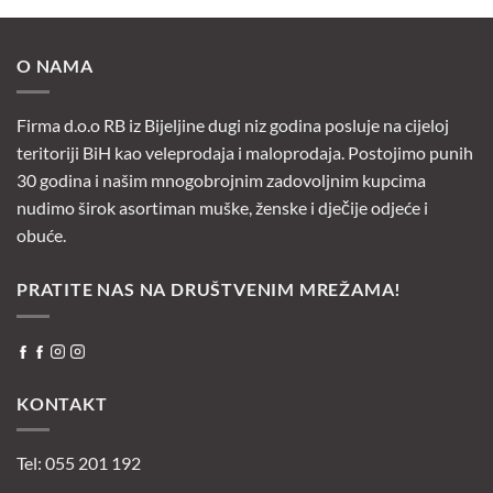
O NAMA
Firma d.o.o RB iz Bijeljine dugi niz godina posluje na cijeloj
teritoriji BiH kao veleprodaja i maloprodaja. Postojimo punih
30 godina i našim mnogobrojnim zadovoljnim kupcima
nudimo širok asortiman muške, ženske i dječije odjeće i
obuće.
PRATITE NAS NA DRUŠTVENIM MREŽAMA!
KONTAKT
Tel: 055 201 192