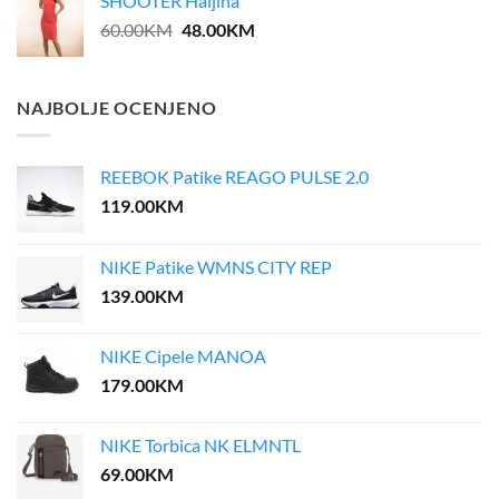
SHOOTER Haljina
Original
Current
60.00
KM
48.00
KM
price
price
was:
is:
60.00KM.
48.00KM.
NAJBOLJE OCENJENO
REEBOK Patike REAGO PULSE 2.0
119.00
KM
NIKE Patike WMNS CITY REP
139.00
KM
NIKE Cipele MANOA
179.00
KM
NIKE Torbica NK ELMNTL
69.00
KM