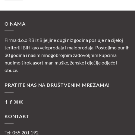
O NAMA
Firma d.o.o RB iz Bijeljine dugi niz godina posluje na cijeloj
teritoriji BiH kao veleprodaja i maloprodaja. Postojimo punih
30 godina i našim mnogobrojnim zadovoljnim kupcima
nudimo širok asortiman muške, ženske i dječije odjeće i
obuće.
PRATITE NAS NA DRUŠTVENIM MREŽAMA!
KONTAKT
Tel: 055 201 192