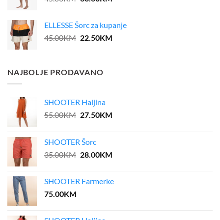
price
price
was:
is:
ELLESSE Šorc za kupanje
45.00KM.
36.00KM.
Original
Current
45.00
KM
22.50
KM
price
price
was:
is:
45.00KM.
22.50KM.
NAJBOLJE PRODAVANO
SHOOTER Haljina
Original
Current
55.00
KM
27.50
KM
price
price
was:
is:
SHOOTER Šorc
55.00KM.
27.50KM.
Original
Current
35.00
KM
28.00
KM
price
price
was:
is:
SHOOTER Farmerke
35.00KM.
28.00KM.
75.00
KM