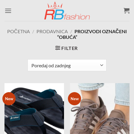
Skip
to
content
POČETNA
/
PRODAVNICA
/
PROIZVODI OZNAČENI
“OBUĆA”
FILTER
New
New