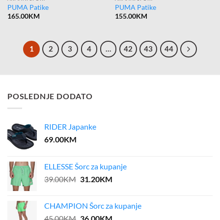
PUMA Patike
PUMA Patike
165.00
KM
155.00
KM
1
2
3
4
…
42
43
44
POSLEDNJE DODATO
RIDER Japanke
69.00
KM
ELLESSE Šorc za kupanje
Original
Current
39.00
KM
31.20
KM
price
price
was:
is:
CHAMPION Šorc za kupanje
39.00KM.
31.20KM.
Original
Current
45.00
KM
36.00
KM