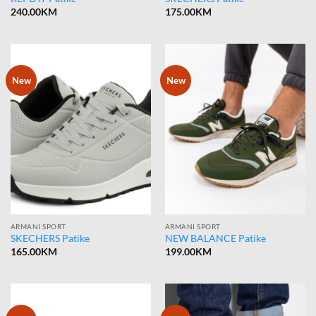
240.00
KM
175.00
KM
New
New
ARMANI SPORT
ARMANI SPORT
SKECHERS Patike
NEW BALANCE Patike
165.00
KM
199.00
KM