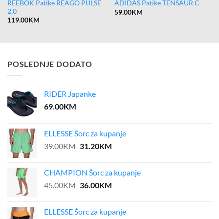
REEBOK Patike REAGO PULSE
ADIDAS Patike TENSAUR C
2.0
59.00
KM
119.00
KM
POSLEDNJE DODATO
RIDER Japanke
69.00
KM
ELLESSE Šorc za kupanje
Original
Current
39.00
KM
31.20
KM
price
price
was:
is:
CHAMPION Šorc za kupanje
39.00KM.
31.20KM.
Original
Current
45.00
KM
36.00
KM
price
price
was:
is:
ELLESSE Šorc za kupanje
45.00KM.
36.00KM.