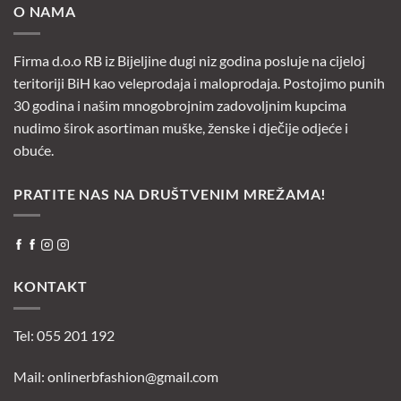
O NAMA
Firma d.o.o RB iz Bijeljine dugi niz godina posluje na cijeloj
teritoriji BiH kao veleprodaja i maloprodaja. Postojimo punih
30 godina i našim mnogobrojnim zadovoljnim kupcima
nudimo širok asortiman muške, ženske i dječije odjeće i
obuće.
PRATITE NAS NA DRUŠTVENIM MREŽAMA!
KONTAKT
Tel: 055 201 192
Mail:
onlinerbfashion@gmail.com