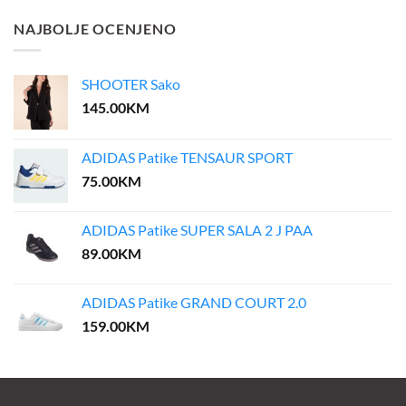
was:
is:
60.00KM.
48.00KM.
NAJBOLJE OCENJENO
SHOOTER Sako
145.00
KM
ADIDAS Patike TENSAUR SPORT
75.00
KM
ADIDAS Patike SUPER SALA 2 J PAA
89.00
KM
ADIDAS Patike GRAND COURT 2.0
159.00
KM