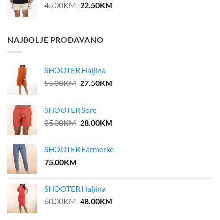
Original
Current
45.00
KM
22.50
KM
price
price
was:
is:
45.00KM.
22.50KM.
NAJBOLJE PRODAVANO
SHOOTER Haljina
Original
Current
55.00
KM
27.50
KM
price
price
was:
is:
SHOOTER Šorc
55.00KM.
27.50KM.
Original
Current
35.00
KM
28.00
KM
price
price
was:
is:
SHOOTER Farmerke
35.00KM.
28.00KM.
75.00
KM
SHOOTER Haljina
Original
Current
60.00
KM
48.00
KM
price
price