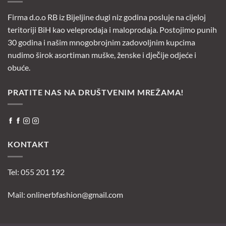
Firma d.o.o RB iz Bijeljine dugi niz godina posluje na cijeloj
teritoriji BiH kao veleprodaja i maloprodaja. Postojimo punih
30 godina i našim mnogobrojnim zadovoljnim kupcima
nudimo širok asortiman muške, ženske i dječije odjeće i
obuće.
PRATITE NAS NA DRUŠTVENIM MREŽAMA!
KONTAKT
Tel: 055 201 192
Mail:
onlinerbfashion@gmail.com