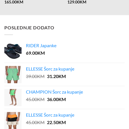
165.00
KM
129.00
KM
POSLEDNJE DODATO
RIDER Japanke
69.00
KM
ELLESSE Šorc za kupanje
Original
Current
39.00
KM
31.20
KM
price
price
was:
is:
CHAMPION Šorc za kupanje
39.00KM.
31.20KM.
Original
Current
45.00
KM
36.00
KM
price
price
was:
is:
ELLESSE Šorc za kupanje
45.00KM.
36.00KM.
Original
Current
45.00
KM
22.50
KM
price
price