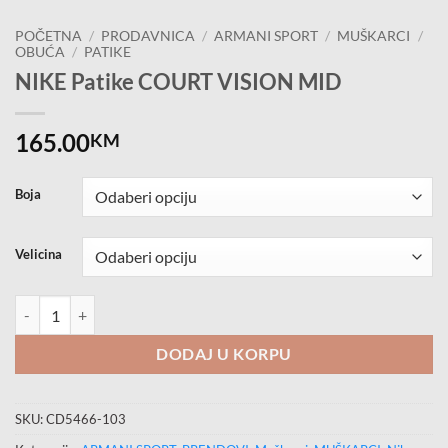
POČETNA
/
PRODAVNICA
/
ARMANI SPORT
/
MUŠKARCI
/
OBUĆA
/
PATIKE
NIKE Patike COURT VISION MID
165.00
KM
Boja
Velicina
NIKE Patike COURT VISION MID količina
DODAJ U KORPU
SKU:
CD5466-103