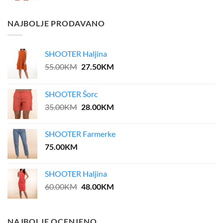
was:
is:
45.00KM.
22.50KM.
NAJBOLJE PRODAVANO
SHOOTER Haljina
Original
Current
55.00
KM
27.50
KM
price
price
was:
is:
SHOOTER Šorc
55.00KM.
27.50KM.
Original
Current
35.00
KM
28.00
KM
price
price
was:
is:
SHOOTER Farmerke
35.00KM.
28.00KM.
75.00
KM
SHOOTER Haljina
Original
Current
60.00
KM
48.00
KM
price
price
was:
is:
60.00KM.
48.00KM.
NAJBOLJE OCENJENO