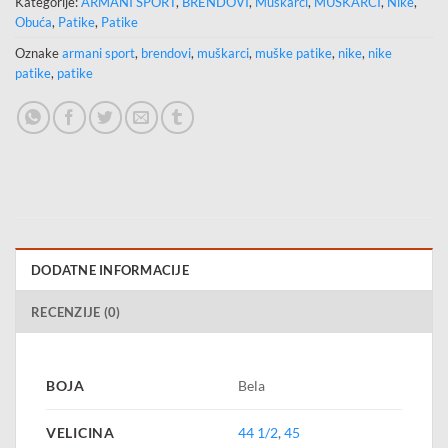
Kategorije:
ARMANI SPORT
,
BRENDOVI
,
Muškarci
,
MUŠKARCI
,
Nike
,
Obuća
,
Patike
,
Patike
Oznake
armani sport
,
brendovi
,
muškarci
,
muške patike
,
nike
,
nike
patike
,
patike
DODATNE INFORMACIJE
RECENZIJE (0)
BOJA
Bela
VELICINA
44 1/2
,
45