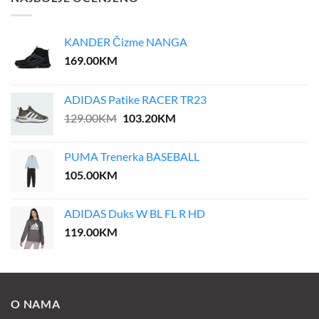
KANDER Čizme NANGA
169.00
KM
ADIDAS Patike RACER TR23
Original
Current
129.00
KM
103.20
KM
price
price
was:
is:
PUMA Trenerka BASEBALL
129.00KM.
103.20KM.
105.00
KM
ADIDAS Duks W BL FL R HD
119.00
KM
O NAMA