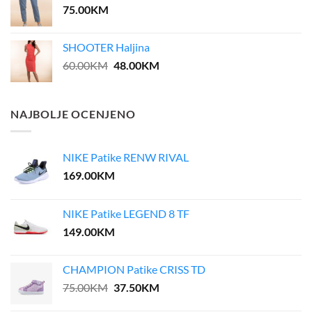
75.00
KM
SHOOTER Haljina
Original
Current
60.00
KM
48.00
KM
price
price
was:
is:
60.00KM.
48.00KM.
NAJBOLJE OCENJENO
NIKE Patike RENW RIVAL
169.00
KM
NIKE Patike LEGEND 8 TF
149.00
KM
CHAMPION Patike CRISS TD
Original
Current
75.00
KM
37.50
KM
price
price