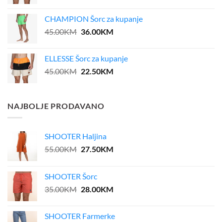
price
price
was:
is:
CHAMPION Šorc za kupanje
39.00KM.
31.20KM.
Original
Current
45.00
KM
36.00
KM
price
price
was:
is:
ELLESSE Šorc za kupanje
45.00KM.
36.00KM.
Original
Current
45.00
KM
22.50
KM
price
price
was:
is:
45.00KM.
22.50KM.
NAJBOLJE PRODAVANO
SHOOTER Haljina
Original
Current
55.00
KM
27.50
KM
price
price
was:
is:
SHOOTER Šorc
55.00KM.
27.50KM.
Original
Current
35.00
KM
28.00
KM
price
price
was:
is:
SHOOTER Farmerke
35.00KM.
28.00KM.