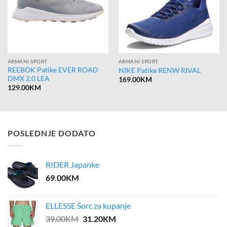
ARMANI SPORT
ARMANI SPORT
REEBOK Patike EVER ROAD
NIKE Patike RENW RIVAL
DMX 2.0 LEA
169.00
KM
129.00
KM
POSLEDNJE DODATO
RIDER Japanke
69.00
KM
ELLESSE Šorc za kupanje
Original
Current
39.00
KM
31.20
KM