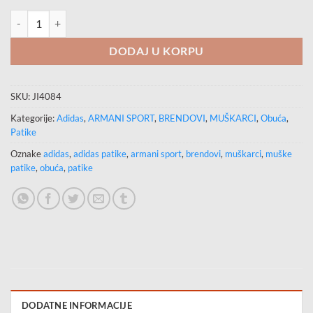
ADIDAS Patike RUNFALCON 5 količina
DODAJ U KORPU
SKU:
JI4084
Kategorije:
Adidas
,
ARMANI SPORT
,
BRENDOVI
,
MUŠKARCI
,
Obuća
,
Patike
Oznake
adidas
,
adidas patike
,
armani sport
,
brendovi
,
muškarci
,
muške
patike
,
obuća
,
patike
DODATNE INFORMACIJE