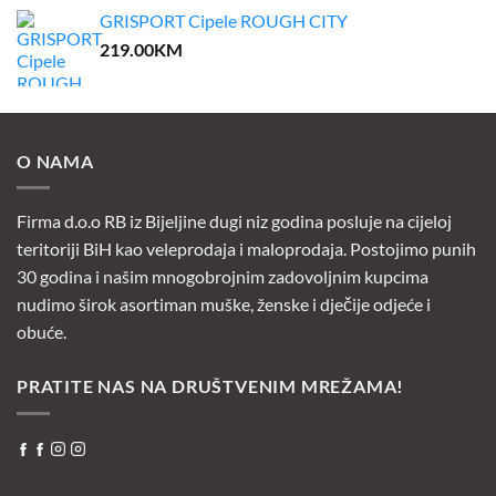
was:
is:
GRISPORT Cipele ROUGH CITY
75.00KM.
37.50KM.
219.00
KM
O NAMA
Firma d.o.o RB iz Bijeljine dugi niz godina posluje na cijeloj
teritoriji BiH kao veleprodaja i maloprodaja. Postojimo punih
30 godina i našim mnogobrojnim zadovoljnim kupcima
nudimo širok asortiman muške, ženske i dječije odjeće i
obuće.
PRATITE NAS NA DRUŠTVENIM MREŽAMA!