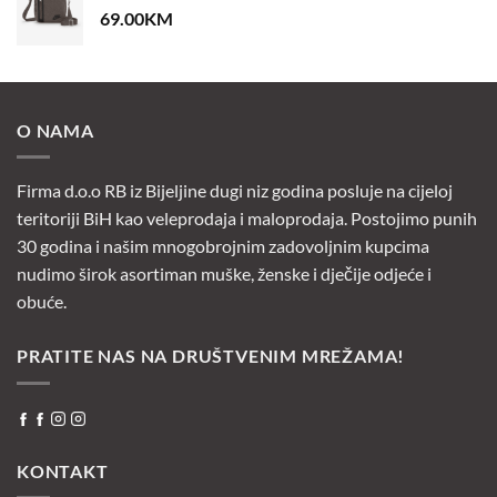
69.00
KM
O NAMA
Firma d.o.o RB iz Bijeljine dugi niz godina posluje na cijeloj
teritoriji BiH kao veleprodaja i maloprodaja. Postojimo punih
30 godina i našim mnogobrojnim zadovoljnim kupcima
nudimo širok asortiman muške, ženske i dječije odjeće i
obuće.
PRATITE NAS NA DRUŠTVENIM MREŽAMA!
KONTAKT