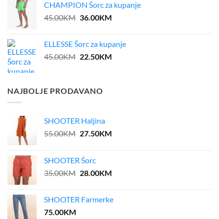
CHAMPION Šorc za kupanje
39.00KM.
31.20KM.
Original
Current
45.00
KM
36.00
KM
price
price
was:
is:
ELLESSE Šorc za kupanje
45.00KM.
36.00KM.
Original
Current
45.00
KM
22.50
KM
price
price
was:
is:
45.00KM.
22.50KM.
NAJBOLJE PRODAVANO
SHOOTER Haljina
Original
Current
55.00
KM
27.50
KM
price
price
was:
is:
SHOOTER Šorc
55.00KM.
27.50KM.
Original
Current
35.00
KM
28.00
KM
price
price
was:
is:
SHOOTER Farmerke
35.00KM.
28.00KM.
75.00
KM