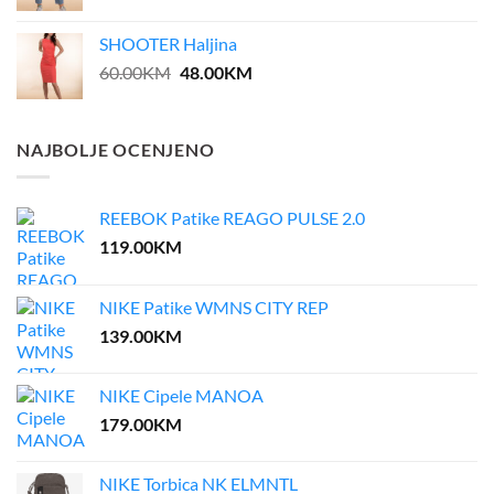
SHOOTER Haljina
Original
Current
60.00
KM
48.00
KM
price
price
was:
is:
60.00KM.
48.00KM.
NAJBOLJE OCENJENO
REEBOK Patike REAGO PULSE 2.0
119.00
KM
NIKE Patike WMNS CITY REP
139.00
KM
NIKE Cipele MANOA
179.00
KM
NIKE Torbica NK ELMNTL