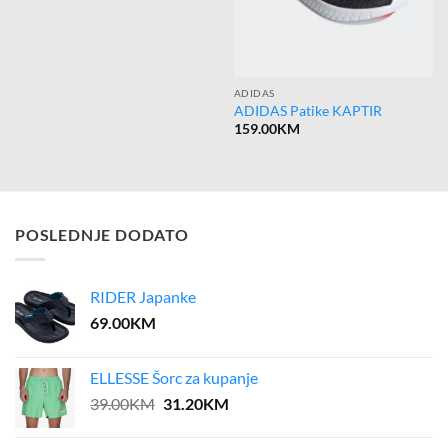
ADIDAS
ADIDAS Patike KAPTIR
159.00
KM
POSLEDNJE DODATO
RIDER Japanke
69.00
KM
ELLESSE Šorc za kupanje
Original
Current
39.00
KM
31.20
KM
price
price
was:
is: