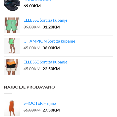
69.00
KM
ELLESSE Šorc za kupanje
Original
Current
39.00
KM
31.20
KM
price
price
was:
is:
CHAMPION Šorc za kupanje
39.00KM.
31.20KM.
Original
Current
45.00
KM
36.00
KM
price
price
was:
is:
ELLESSE Šorc za kupanje
45.00KM.
36.00KM.
Original
Current
45.00
KM
22.50
KM
price
price
was:
is:
45.00KM.
22.50KM.
NAJBOLJE PRODAVANO
SHOOTER Haljina
Original
Current
55.00
KM
27.50
KM
price
price