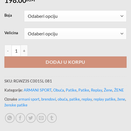
198.00
Boja
Velicina
REPLAY Patike količina
DODAJ U KORPU
SKU:
RGWZ3S C0015L 081
Kategorije:
ARMANI SPORT
,
Obuća
,
Patike
,
Patike
,
Replay
,
Žene
,
ŽENE
Oznake
armani sport
,
brendovi
,
obuća
,
patike
,
replay
,
replay patike
,
žene
,
ženske patike