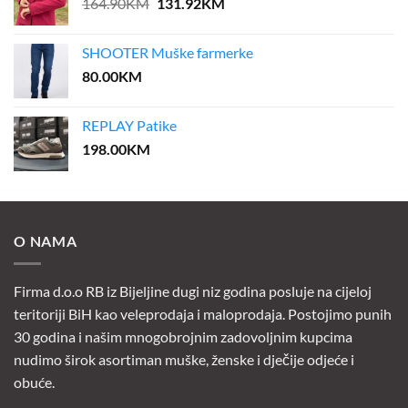
Original
Current
164.90
KM
131.92
KM
price
price
was:
is:
SHOOTER Muške farmerke
164.90KM.
131.92KM.
80.00
KM
REPLAY Patike
198.00
KM
O NAMA
Firma d.o.o RB iz Bijeljine dugi niz godina posluje na cijeloj
teritoriji BiH kao veleprodaja i maloprodaja. Postojimo punih
30 godina i našim mnogobrojnim zadovoljnim kupcima
nudimo širok asortiman muške, ženske i dječije odjeće i
obuće.