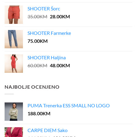
was:
is:
SHOOTER Šorc
55.00KM.
27.50KM.
Original
Current
35.00
KM
28.00
KM
price
price
was:
is:
SHOOTER Farmerke
35.00KM.
28.00KM.
75.00
KM
SHOOTER Haljina
Original
Current
60.00
KM
48.00
KM
price
price
was:
is:
60.00KM.
48.00KM.
NAJBOLJE OCENJENO
PUMA Trenerka ESS SMALL NO LOGO
188.00
KM
CARPE DIEM Sako