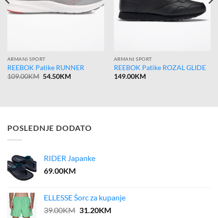
ARMANI SPORT
ARMANI SPORT
REEBOK Patike RUNNER
REEBOK Patike ROZAL GLIDE
Original
Current
109.00
KM
54.50
KM
149.00
KM
price
price
was:
is:
109.00KM.
54.50KM.
POSLEDNJE DODATO
RIDER Japanke
69.00
KM
ELLESSE Šorc za kupanje
Original
Current
39.00
KM
31.20
KM