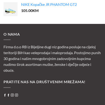
NIKE Kopačke JR PHANTOM GT2
105.00
KM
O NAMA
Firma d.o.o RB iz Bijeljine dugi niz godina posluje na cijeloj
teritoriji BiH kao veleprodaja i maloprodaja. Postojimo punih
30 godina i našim mnogobrojnim zadovoljnim kupcima
nudimo širok asortiman muške, ženske i dječije odjeće i
obuće.
PRATITE NAS NA DRUŠTVENIM MREŽAMA!