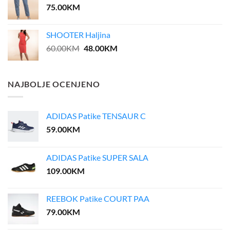
75.00
KM
SHOOTER Haljina
Original
Current
60.00
KM
48.00
KM
price
price
was:
is:
60.00KM.
48.00KM.
NAJBOLJE OCENJENO
ADIDAS Patike TENSAUR C
59.00
KM
ADIDAS Patike SUPER SALA
109.00
KM
REEBOK Patike COURT PAA
79.00
KM