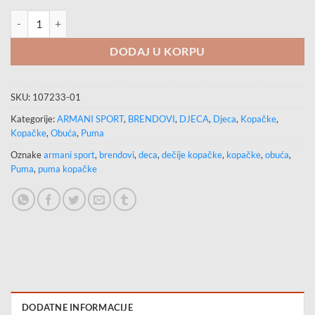
PUMA Kopačke ULTRA FG/AG količina
DODAJ U KORPU
SKU:
107233-01
Kategorije:
ARMANI SPORT
,
BRENDOVI
,
DJECA
,
Djeca
,
Kopačke
,
Kopačke
,
Obuća
,
Puma
Oznake
armani sport
,
brendovi
,
deca
,
dečije kopačke
,
kopačke
,
obuća
,
Puma
,
puma kopačke
DODATNE INFORMACIJE