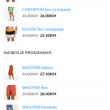
price
price
was:
is:
CHAMPION Šorc za kupanje
39.00KM.
31.20KM.
Original
Current
45.00
KM
36.00
KM
price
price
was:
is:
ELLESSE Šorc za kupanje
45.00KM.
36.00KM.
Original
Current
45.00
KM
22.50
KM
price
price
was:
is:
45.00KM.
22.50KM.
NAJBOLJE PRODAVANO
SHOOTER Haljina
Original
Current
55.00
KM
27.50
KM
price
price
was:
is:
SHOOTER Šorc
55.00KM.
27.50KM.
Original
Current
35.00
KM
28.00
KM
price
price
was:
is:
SHOOTER Farmerke
35.00KM.
28.00KM.