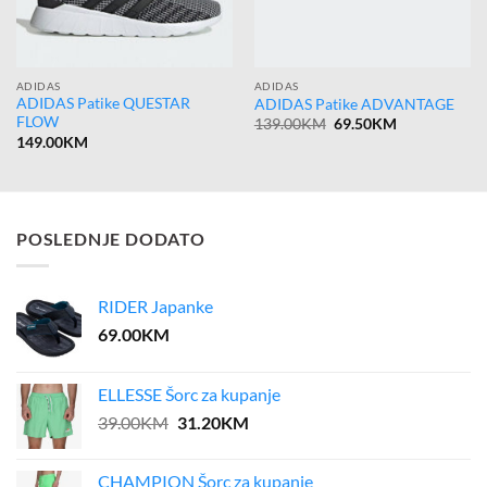
ADIDAS
ADIDAS
ADIDAS Patike QUESTAR
ADIDAS Patike ADVANTAGE
FLOW
Original
Current
139.00
KM
69.50
KM
price
price
149.00
KM
was:
is:
139.00KM.
69.50KM.
POSLEDNJE DODATO
RIDER Japanke
69.00
KM
ELLESSE Šorc za kupanje
Original
Current
39.00
KM
31.20
KM
price
price
was:
is:
CHAMPION Šorc za kupanje