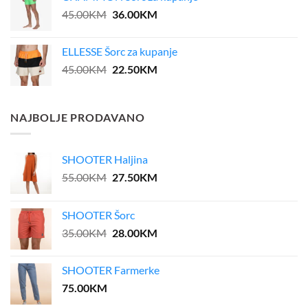
39.00KM.
31.20KM.
Original
Current
45.00
KM
36.00
KM
price
price
was:
is:
ELLESSE Šorc za kupanje
45.00KM.
36.00KM.
Original
Current
45.00
KM
22.50
KM
price
price
was:
is:
45.00KM.
22.50KM.
NAJBOLJE PRODAVANO
SHOOTER Haljina
Original
Current
55.00
KM
27.50
KM
price
price
was:
is:
SHOOTER Šorc
55.00KM.
27.50KM.
Original
Current
35.00
KM
28.00
KM
price
price
was:
is:
SHOOTER Farmerke
35.00KM.
28.00KM.
75.00
KM