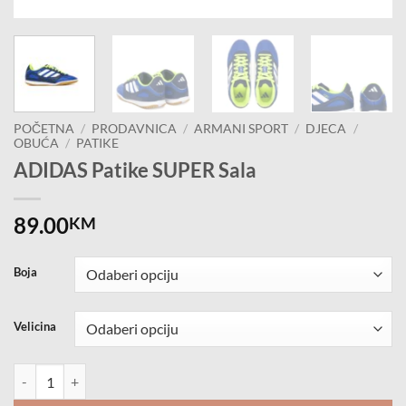
POČETNA
/
PRODAVNICA
/
ARMANI SPORT
/
DJECA
/
OBUĆA
/
PATIKE
ADIDAS Patike SUPER Sala
89.00
KM
Boja
Velicina
ADIDAS Patike SUPER Sala količina