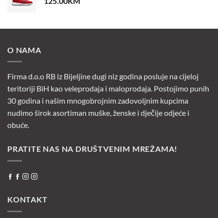
125.00
KM
O NAMA
Firma d.o.o RB iz Bijeljine dugi niz godina posluje na cijeloj
teritoriji BiH kao veleprodaja i maloprodaja. Postojimo punih
30 godina i našim mnogobrojnim zadovoljnim kupcima
nudimo širok asortiman muške, ženske i dječije odjeće i
obuće.
PRATITE NAS NA DRUŠTVENIM MREŽAMA!
KONTAKT