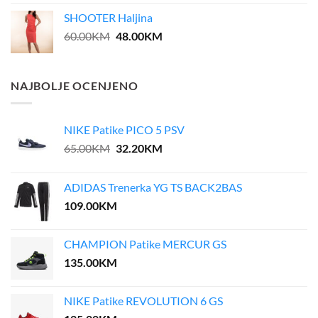
SHOOTER Haljina
Original
Current
60.00
KM
48.00
KM
price
price
was:
is:
60.00KM.
48.00KM.
NAJBOLJE OCENJENO
NIKE Patike PICO 5 PSV
Original
Current
65.00
KM
32.20
KM
price
price
was:
is:
ADIDAS Trenerka YG TS BACK2BAS
65.00KM.
32.20KM.
109.00
KM
CHAMPION Patike MERCUR GS
135.00
KM
NIKE Patike REVOLUTION 6 GS