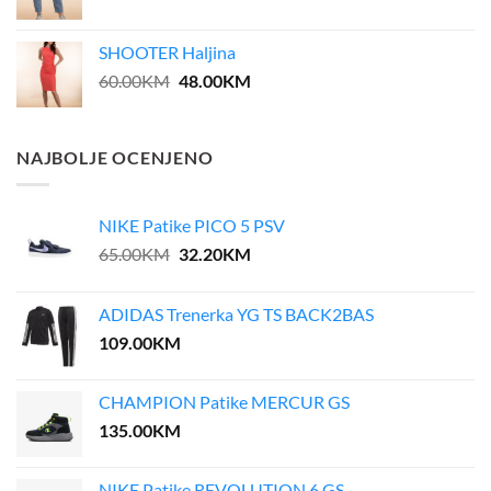
SHOOTER Haljina
Original
Current
60.00
KM
48.00
KM
price
price
was:
is:
60.00KM.
48.00KM.
NAJBOLJE OCENJENO
NIKE Patike PICO 5 PSV
Original
Current
65.00
KM
32.20
KM
price
price
was:
is:
ADIDAS Trenerka YG TS BACK2BAS
65.00KM.
32.20KM.
109.00
KM
CHAMPION Patike MERCUR GS
135.00
KM
NIKE Patike REVOLUTION 6 GS