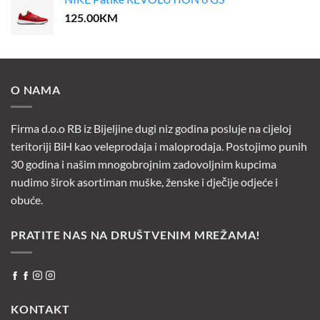
125.00
KM
O NAMA
Firma d.o.o RB iz Bijeljine dugi niz godina posluje na cijeloj
teritoriji BiH kao veleprodaja i maloprodaja. Postojimo punih
30 godina i našim mnogobrojnim zadovoljnim kupcima
nudimo širok asortiman muške, ženske i dječije odjeće i
obuće.
PRATITE NAS NA DRUŠTVENIM MREŽAMA!
KONTAKT