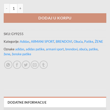
ADIDAS Patike COURT SILK količina
DODAJ U KORPU
SKU:
GY9255
Kategorije:
Adidas
,
ARMANI SPORT
,
BRENDOVI
,
Obuća
,
Patike
,
ŽENE
Oznake
adidas
,
adidas patike
,
armani sport
,
brendovi
,
obuća
,
patike
,
žene
,
ženske patike
DODATNE INFORMACIJE