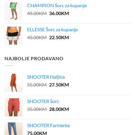
was:
is:
CHAMPION Šorc za kupanje
39.00KM.
31.20KM.
Original
Current
45.00
KM
36.00
KM
price
price
was:
is:
ELLESSE Šorc za kupanje
45.00KM.
36.00KM.
Original
Current
45.00
KM
22.50
KM
price
price
was:
is:
45.00KM.
22.50KM.
NAJBOLJE PRODAVANO
SHOOTER Haljina
Original
Current
55.00
KM
27.50
KM
price
price
was:
is:
SHOOTER Šorc
55.00KM.
27.50KM.
Original
Current
35.00
KM
28.00
KM
price
price
was:
is:
SHOOTER Farmerke
35.00KM.
28.00KM.
75.00
KM