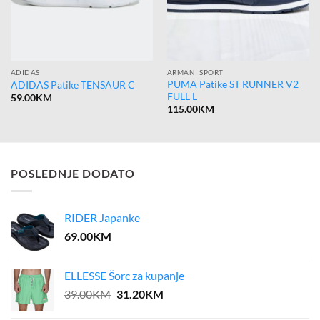
ADIDAS
ARMANI SPORT
PUMA Patike ST RUNNER V2
ADIDAS Patike TENSAUR C
FULL L
59.00
KM
115.00
KM
POSLEDNJE DODATO
RIDER Japanke
69.00
KM
ELLESSE Šorc za kupanje
Original
Current
39.00
KM
31.20
KM
price
price