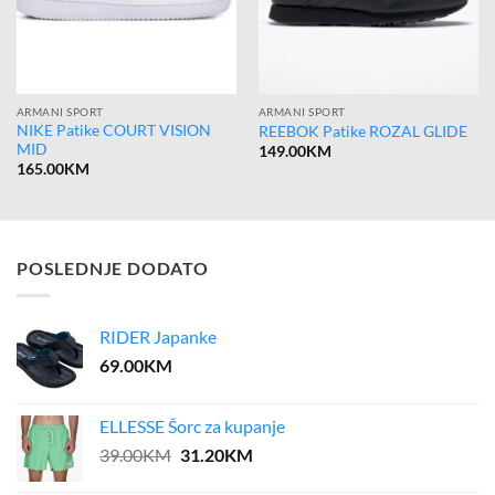
ARMANI SPORT
ARMANI SPORT
NIKE Patike COURT VISION
REEBOK Patike ROZAL GLIDE
MID
149.00
KM
165.00
KM
POSLEDNJE DODATO
RIDER Japanke
69.00
KM
ELLESSE Šorc za kupanje
Original
Current
39.00
KM
31.20
KM
price
price