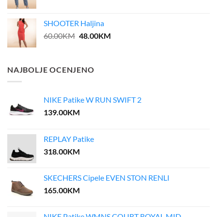
SHOOTER Haljina
Original
Current
60.00
KM
48.00
KM
price
price
was:
is:
60.00KM.
48.00KM.
NAJBOLJE OCENJENO
NIKE Patike W RUN SWIFT 2
139.00
KM
REPLAY Patike
318.00
KM
SKECHERS Cipele EVEN STON RENLI
165.00
KM
NIKE Patike WMNS COURT ROYAL MID