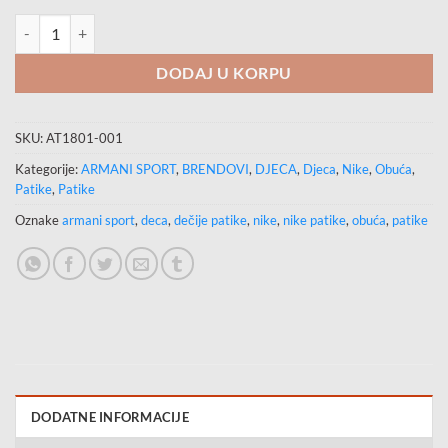
NIKE Patike STAR RUNNER PSV količina
DODAJ U KORPU
SKU:
AT1801-001
Kategorije:
ARMANI SPORT
,
BRENDOVI
,
DJECA
,
Djeca
,
Nike
,
Obuća
,
Patike
,
Patike
Oznake
armani sport
,
deca
,
dečije patike
,
nike
,
nike patike
,
obuća
,
patike
DODATNE INFORMACIJE