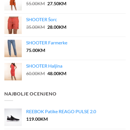
Original
Current
55.00
KM
27.50
KM
price
price
was:
is:
SHOOTER Šorc
55.00KM.
27.50KM.
Original
Current
35.00
KM
28.00
KM
price
price
was:
is:
SHOOTER Farmerke
35.00KM.
28.00KM.
75.00
KM
SHOOTER Haljina
Original
Current
60.00
KM
48.00
KM
price
price
was:
is:
60.00KM.
48.00KM.
NAJBOLJE OCENJENO
REEBOK Patike REAGO PULSE 2.0
119.00
KM