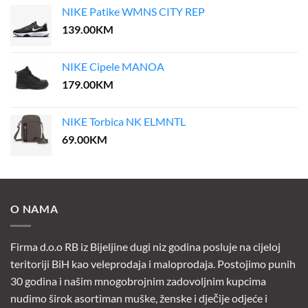
NIKE Patike WMNS CITY REP
139.00
KM
NIKE Cipele MANOA
179.00
KM
NIKE Torbica NK ELMNTL
69.00
KM
O NAMA
Firma d.o.o RB iz Bijeljine dugi niz godina posluje na cijeloj
teritoriji BiH kao veleprodaja i maloprodaja. Postojimo punih
30 godina i našim mnogobrojnim zadovoljnim kupcima
nudimo širok asortiman muške, ženske i dječije odjeće i