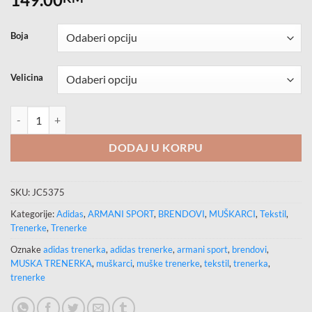
Boja
Velicina
ADIDAS Trenerka M 3S FT TT TS količina
DODAJ U KORPU
SKU:
JC5375
Kategorije:
Adidas
,
ARMANI SPORT
,
BRENDOVI
,
MUŠKARCI
,
Tekstil
,
Trenerke
,
Trenerke
Oznake
adidas trenerka
,
adidas trenerke
,
armani sport
,
brendovi
,
MUSKA TRENERKA
,
muškarci
,
muške trenerke
,
tekstil
,
trenerka
,
trenerke