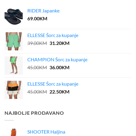
RIDER Japanke
69.00
KM
ELLESSE Šorc za kupanje
Original
Current
39.00
KM
31.20
KM
price
price
was:
is:
CHAMPION Šorc za kupanje
39.00KM.
31.20KM.
Original
Current
45.00
KM
36.00
KM
price
price
was:
is:
ELLESSE Šorc za kupanje
45.00KM.
36.00KM.
Original
Current
45.00
KM
22.50
KM
price
price
was:
is:
45.00KM.
22.50KM.
NAJBOLJE PRODAVANO
SHOOTER Haljina