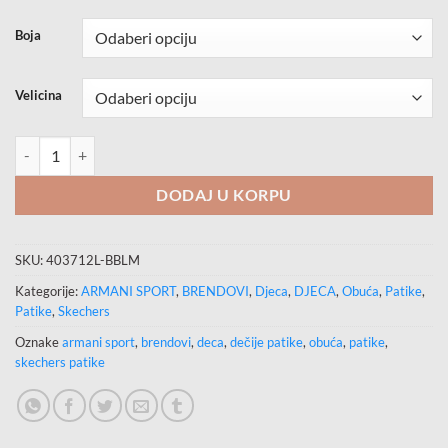
Boja
Velicina
SKECHERS Patike FUSE TREAD količina
DODAJ U KORPU
SKU:
403712L-BBLM
Kategorije:
ARMANI SPORT
,
BRENDOVI
,
Djeca
,
DJECA
,
Obuća
,
Patike
,
Patike
,
Skechers
Oznake
armani sport
,
brendovi
,
deca
,
dečije patike
,
obuća
,
patike
,
skechers patike