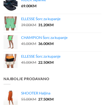
69.00
KM
ELLESSE Šorc za kupanje
Original
Current
39.00
KM
31.20
KM
price
price
was:
is:
CHAMPION Šorc za kupanje
39.00KM.
31.20KM.
Original
Current
45.00
KM
36.00
KM
price
price
was:
is:
ELLESSE Šorc za kupanje
45.00KM.
36.00KM.
Original
Current
45.00
KM
22.50
KM
price
price
was:
is:
45.00KM.
22.50KM.
NAJBOLJE PRODAVANO
SHOOTER Haljina
Original
Current
55.00
KM
27.50
KM
price
price