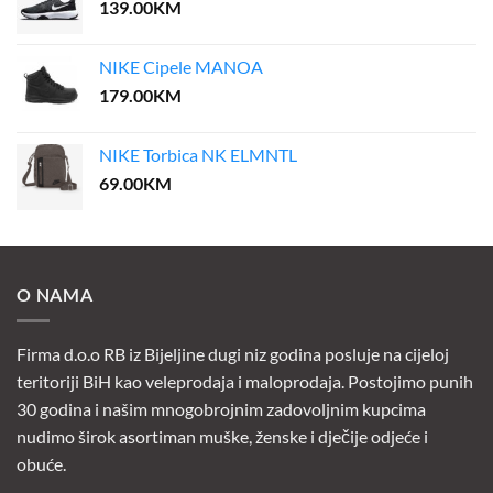
139.00
KM
NIKE Cipele MANOA
179.00
KM
NIKE Torbica NK ELMNTL
69.00
KM
O NAMA
Firma d.o.o RB iz Bijeljine dugi niz godina posluje na cijeloj
teritoriji BiH kao veleprodaja i maloprodaja. Postojimo punih
30 godina i našim mnogobrojnim zadovoljnim kupcima
nudimo širok asortiman muške, ženske i dječije odjeće i
obuće.