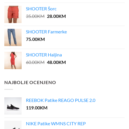
was:
is:
SHOOTER Šorc
55.00KM.
27.50KM.
Original
Current
35.00
KM
28.00
KM
price
price
was:
is:
SHOOTER Farmerke
35.00KM.
28.00KM.
75.00
KM
SHOOTER Haljina
Original
Current
60.00
KM
48.00
KM
price
price
was:
is:
60.00KM.
48.00KM.
NAJBOLJE OCENJENO
REEBOK Patike REAGO PULSE 2.0
119.00
KM
NIKE Patike WMNS CITY REP