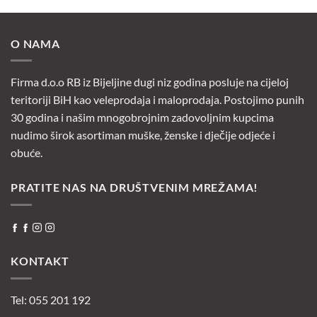
O NAMA
Firma d.o.o RB iz Bijeljine dugi niz godina posluje na cijeloj
teritoriji BiH kao veleprodaja i maloprodaja. Postojimo punih
30 godina i našim mnogobrojnim zadovoljnim kupcima
nudimo širok asortiman muške, ženske i dječije odjeće i
obuće.
PRATITE NAS NA DRUŠTVENIM MREŽAMA!
KONTAKT
Tel: 055 201 192