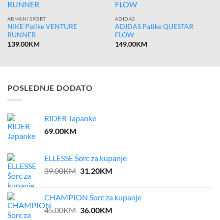
ARMANI SPORT
ADIDAS
NIKE Patike VENTURE
ADIDAS Patike QUESTAR
RUNNER
FLOW
139.00
KM
149.00
KM
POSLEDNJE DODATO
RIDER Japanke
69.00
KM
ELLESSE Šorc za kupanje
Original
Current
39.00
KM
31.20
KM
price
price
was:
is:
CHAMPION Šorc za kupanje
39.00KM.
31.20KM.
Original
Current
45.00
KM
36.00
KM
price
price