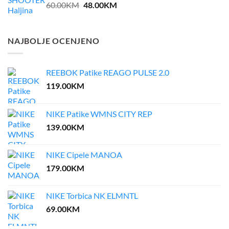
Original
Current
60.00
KM
48.00
KM
price
price
was:
is:
60.00KM.
48.00KM.
NAJBOLJE OCENJENO
REEBOK Patike REAGO PULSE 2.0
119.00
KM
NIKE Patike WMNS CITY REP
139.00
KM
NIKE Cipele MANOA
179.00
KM
NIKE Torbica NK ELMNTL
69.00
KM