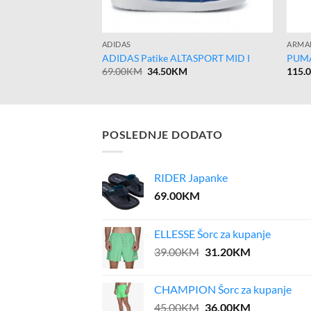
ADIDAS
ARMA
GRAND COURT
ADIDAS Patike ALTASPORT MID I
PUMA
l
Current
Original
Current
KM
69.00
KM
34.50
KM
115.
price
price
price
is:
was:
is:
KM.
74.50KM.
69.00KM.
34.50KM.
POSLEDNJE DODATO
RIDER Japanke
69.00
KM
ELLESSE Šorc za kupanje
Original
Current
39.00
KM
31.20
KM
price
price
was:
is:
CHAMPION Šorc za kupanje
39.00KM.
31.20KM.
Original
Current
45.00
KM
36.00
KM