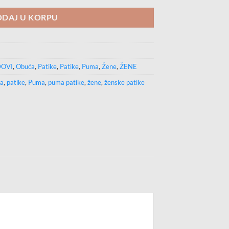
DAJ U KORPU
OVI
,
Obuća
,
Patike
,
Patike
,
Puma
,
Žene
,
ŽENE
ća
,
patike
,
Puma
,
puma patike
,
žene
,
ženske patike