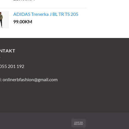
ADIDAS Trenerka J BL TR TS 205
99.00
KM
NTAKT
 055 201 192
l:
onlinerbfashion@gmail.com
Cash