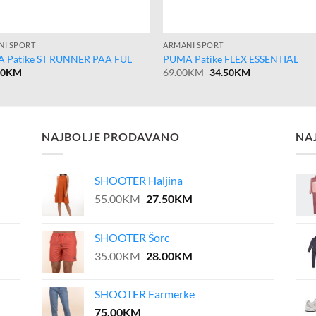
NI SPORT
ARMANI SPORT
 Patike ST RUNNER PAA FUL
PUMA Patike FLEX ESSENTIAL
Original
Current
00
KM
69.00
KM
34.50
KM
price
price
was:
is:
69.00KM.
34.50KM.
NAJBOLJE PRODAVANO
NA
SHOOTER Haljina
Original
Current
55.00
KM
27.50
KM
price
price
was:
is:
SHOOTER Šorc
55.00KM.
27.50KM.
Original
Current
35.00
KM
28.00
KM
price
price
was:
is:
SHOOTER Farmerke
35.00KM.
28.00KM.
75.00
KM