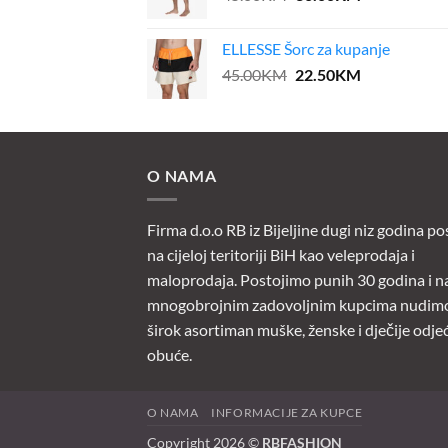
price
price
was:
is:
ELLESSE Šorc za kupanje
45.00KM.
36.00KM.
Original
Current
45.00
KM
22.50
KM
price
price
was:
is:
45.00KM.
22.50KM.
O NAMA
Firma d.o.o RB iz Bijeljine dugi niz godina po
na cijeloj teritoriji BiH kao veleprodaja i
maloprodaja. Postojimo punih 30 godina i n
mnogobrojnim zadovoljnim kupcima nudim
širok asortiman muške, ženske i dječije odjeć
obuće.
O NAMA
INFORMACIJE ZA KUPCE
Copyright 2026 ©
RBFASHION