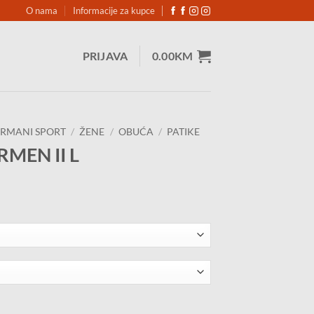
O nama
Informacije za kupce
PRIJAVA
0.00
KM
RMANI SPORT
/
ŽENE
/
OBUĆA
/
PATIKE
RMEN II L
na