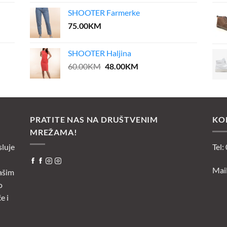
was:
is:
SHOOTER Farmerke
35.00KM.
28.00KM.
75.00
KM
SHOOTER Haljina
Original
Current
60.00
KM
48.00
KM
price
price
was:
is:
60.00KM.
48.00KM.
PRATITE NAS NA DRUŠTVENIM
KO
MREŽAMA!
sluje
Tel:
Mai
ašim
o
e i