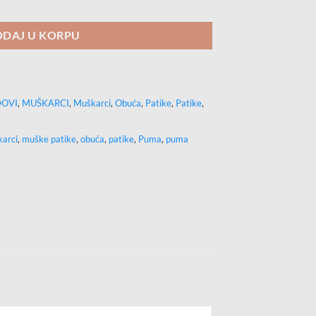
ičina
DAJ U KORPU
OVI
,
MUŠKARCI
,
Muškarci
,
Obuća
,
Patike
,
Patike
,
arci
,
muške patike
,
obuća
,
patike
,
Puma
,
puma