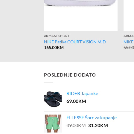
ARMANI SPORT
ARMA
N SWIFT 2
NIKE Patike COURT VISION MID
NIKE 
165.00
KM
65.0
POSLEDNJE DODATO
RIDER Japanke
69.00
KM
ELLESSE Šorc za kupanje
Original
Current
39.00
KM
31.20
KM
price
price