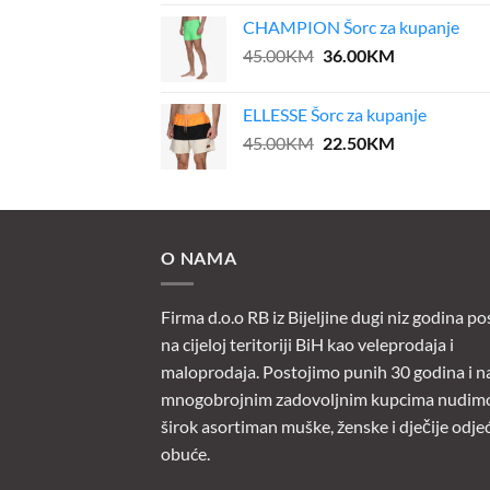
was:
is:
CHAMPION Šorc za kupanje
39.00KM.
31.20KM.
Original
Current
45.00
KM
36.00
KM
price
price
was:
is:
ELLESSE Šorc za kupanje
45.00KM.
36.00KM.
Original
Current
45.00
KM
22.50
KM
price
price
was:
is:
45.00KM.
22.50KM.
O NAMA
Firma d.o.o RB iz Bijeljine dugi niz godina po
na cijeloj teritoriji BiH kao veleprodaja i
maloprodaja. Postojimo punih 30 godina i n
mnogobrojnim zadovoljnim kupcima nudim
širok asortiman muške, ženske i dječije odjeć
obuće.