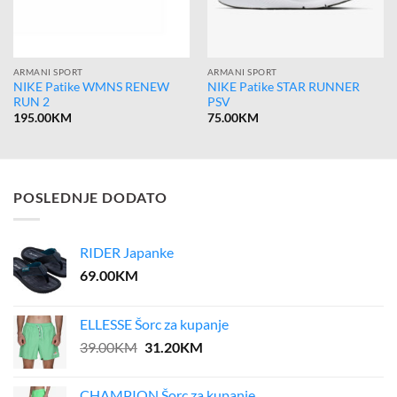
ARMANI SPORT
ARMANI SPORT
NIKE Patike WMNS RENEW
NIKE Patike STAR RUNNER
RUN 2
PSV
195.00
KM
75.00
KM
POSLEDNJE DODATO
RIDER Japanke
69.00
KM
ELLESSE Šorc za kupanje
Original
Current
39.00
KM
31.20
KM
price
price
was:
is:
CHAMPION Šorc za kupanje