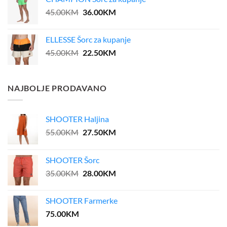
39.00KM.
31.20KM.
Original
Current
45.00
KM
36.00
KM
price
price
was:
is:
ELLESSE Šorc za kupanje
45.00KM.
36.00KM.
Original
Current
45.00
KM
22.50
KM
price
price
was:
is:
45.00KM.
22.50KM.
NAJBOLJE PRODAVANO
SHOOTER Haljina
Original
Current
55.00
KM
27.50
KM
price
price
was:
is:
SHOOTER Šorc
55.00KM.
27.50KM.
Original
Current
35.00
KM
28.00
KM
price
price
was:
is:
SHOOTER Farmerke
35.00KM.
28.00KM.
75.00
KM