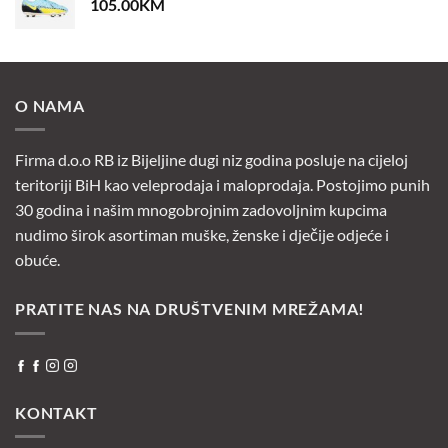
105.00
KM
O NAMA
Firma d.o.o RB iz Bijeljine dugi niz godina posluje na cijeloj
teritoriji BiH kao veleprodaja i maloprodaja. Postojimo punih
30 godina i našim mnogobrojnim zadovoljnim kupcima
nudimo širok asortiman muške, ženske i dječije odjeće i
obuće.
PRATITE NAS NA DRUŠTVENIM MREŽAMA!
KONTAKT