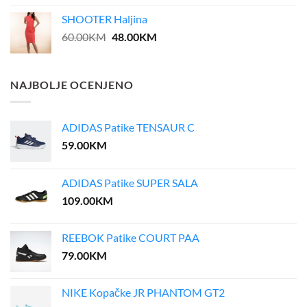
SHOOTER Haljina
Original
Current
60.00
KM
48.00
KM
price
price
was:
is:
60.00KM.
48.00KM.
NAJBOLJE OCENJENO
ADIDAS Patike TENSAUR C
59.00
KM
ADIDAS Patike SUPER SALA
109.00
KM
REEBOK Patike COURT PAA
79.00
KM
NIKE Kopačke JR PHANTOM GT2