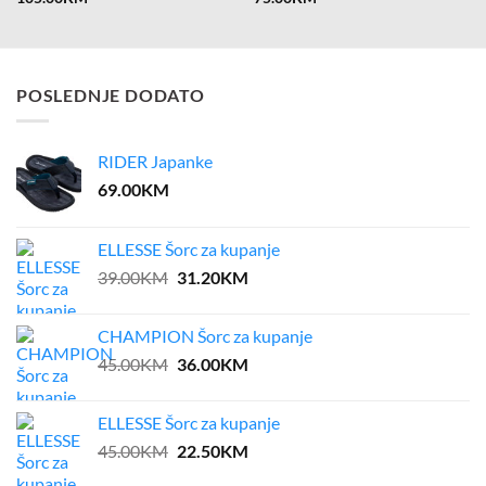
POSLEDNJE DODATO
RIDER Japanke
69.00
KM
ELLESSE Šorc za kupanje
Original
Current
39.00
KM
31.20
KM
price
price
was:
is:
CHAMPION Šorc za kupanje
39.00KM.
31.20KM.
Original
Current
45.00
KM
36.00
KM
price
price
was:
is:
ELLESSE Šorc za kupanje
45.00KM.
36.00KM.
Original
Current
45.00
KM
22.50
KM
price
price