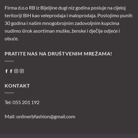
Firma d.o.o RB iz Bijeljine dugi niz godina posluje na cijeloj
teritoriji BiH kao veleprodaja i maloprodaja. Postojimo punih
30 godina i našim mnogobrojnim zadovoljnim kupcima
nudimo širok asortiman muške, ženske i dječije odjeće i
obuće.
PRATITE NAS NA DRUŠTVENIM MREŽAMA!
KONTAKT
Tel: 055 201 192
Mail:
onlinerbfashion@gmail.com