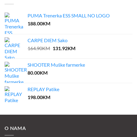
PUMA Trenerka ESS SMALL NO LOGO
188.00
KM
CARPE DIEM Sako
Original
Current
164.90
KM
131.92
KM
price
price
was:
is:
SHOOTER Muške farmerke
164.90KM.
131.92KM.
80.00
KM
REPLAY Patike
198.00
KM
O NAMA