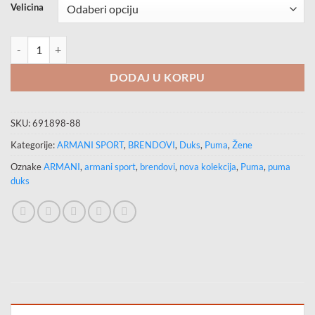
Velicina
PUMA Evostripe FULL ZIP HOOD količina
DODAJ U KORPU
SKU:
691898-88
Kategorije:
ARMANI SPORT
,
BRENDOVI
,
Duks
,
Puma
,
Žene
Oznake
ARMANI
,
armani sport
,
brendovi
,
nova kolekcija
,
Puma
,
puma
duks