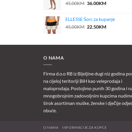
Original
Current
45.00
KM
36.00
KM
price
price
was:
is:
ELLESSE Šorc za kupanje
45.00KM.
36.00KM.
Original
Current
45.00
KM
22.50
KM
price
price
was:
is:
45.00KM.
22.50KM.
O NAMA
Firma d.o.o RB iz Bijeljine dugi niz godina po
na cijeloj teritoriji BiH kao veleprodaja i
maloprodaja. Postojimo punih 30 godina i n
mnogobrojnim zadovoljnim kupcima nudim
širok asortiman muške, ženske i dječije odjeć
obuće.
O NAMA
INFORMACIJE ZA KUPCE