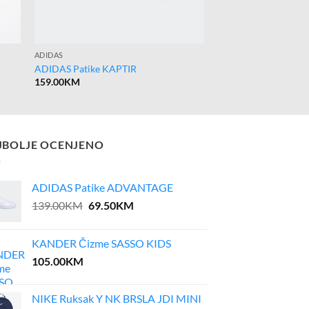
ADIDAS
ADIDAS Patike KAPTIR
159.00
KM
JBOLJE OCENJENO
ADIDAS Patike ADVANTAGE
Original
Current
139.00
KM
69.50
KM
price
price
was:
is:
KANDER Čizme SASSO KIDS
139.00KM.
69.50KM.
105.00
KM
NIKE Ruksak Y NK BRSLA JDI MINI