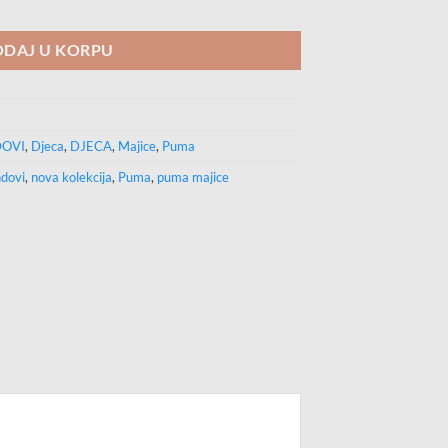
EE količina
DAJ U KORPU
OVI
,
Djeca
,
DJECA
,
Majice
,
Puma
dovi
,
nova kolekcija
,
Puma
,
puma majice