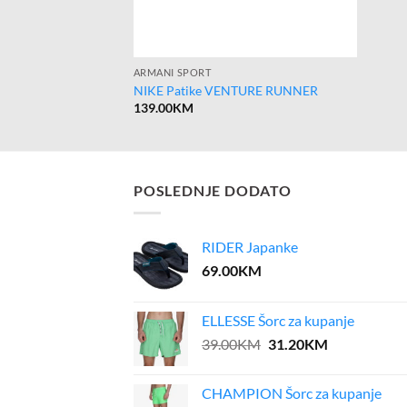
ARMANI SPORT
NIKE Patike VENTURE RUNNER
139.00
KM
POSLEDNJE DODATO
RIDER Japanke
69.00
KM
ELLESSE Šorc za kupanje
Original
Current
39.00
KM
31.20
KM
price
price
was:
is:
CHAMPION Šorc za kupanje
39.00KM.
31.20KM.