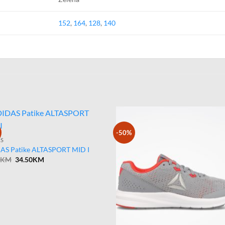
152
,
164
,
128
,
140
-50%
AS
AS Patike ALTASPORT MID I
Original
Current
0
KM
34.50
KM
price
price
was:
is:
69.00KM.
34.50KM.