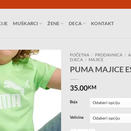
IJE
MUŠKARCI
ŽENE
DECA
KONTAKT
POČETNA
/
PRODAVNICA
/
A
DJECA
/
MAJICE
PUMA MAJICE ES
35.00
KM
Boja
Velicina