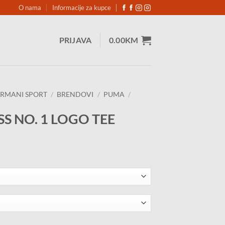
O nama
Informacije za kupce
PRIJAVA
0.00
KM
RMANI SPORT
/
BRENDOVI
/
PUMA
/
S NO. 1 LOGO TEE