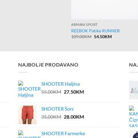
ARMANI SPORT
REEBOK Patike RUNNER
Original
Current
109.00
KM
54.50
KM
price
price
was:
is:
109.00KM.
54.50KM.
NAJBOLJE PRODAVANO
NA
SHOOTER Haljina
Original
Current
55.00
KM
27.50
KM
price
price
was:
is:
SHOOTER Šorc
55.00KM.
27.50KM.
Original
Current
35.00
KM
28.00
KM
price
price
was:
is:
SHOOTER Farmerke
35.00KM.
28.00KM.