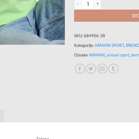
PUMA MAJICE ESS NO. 1 LOGO T
DO
SKU:
684906-38
Kategorije:
ARMANI SPORT
,
BREND
Oznake
ARMANI
,
armani sport
,
bren
Zelena