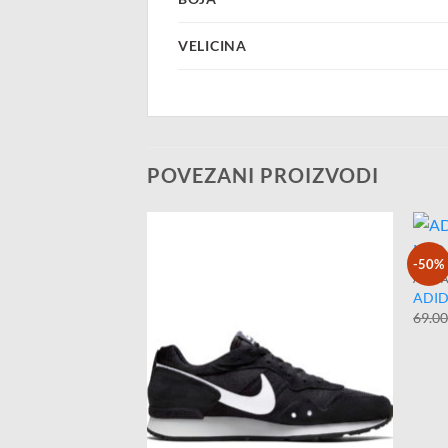
VELICINA
POVEZANI PROIZVODI
-50%
ADID
ADID
69.0