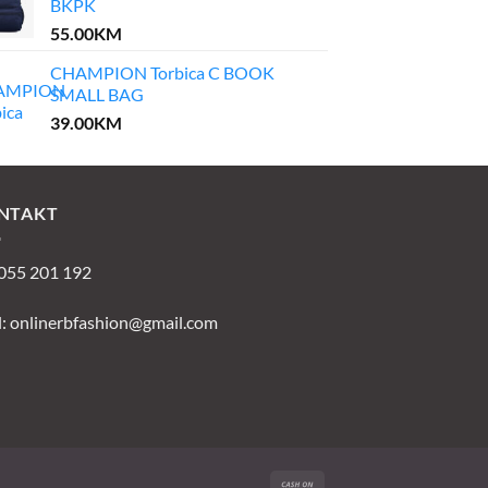
BKPK
55.00
KM
CHAMPION Torbica C BOOK
SMALL BAG
39.00
KM
NTAKT
 055 201 192
l:
onlinerbfashion@gmail.com
Cash