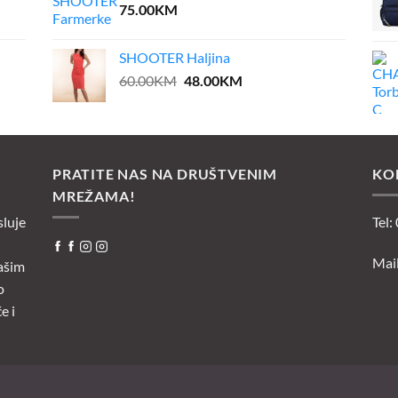
75.00
KM
SHOOTER Haljina
Original
Current
60.00
KM
48.00
KM
price
price
was:
is:
60.00KM.
48.00KM.
PRATITE NAS NA DRUŠTVENIM
KO
MREŽAMA!
sluje
Tel:
Mai
ašim
o
e i