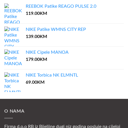
REEBOK Patike REAGO PULSE 2.0
119.00
KM
NIKE Patike WMNS CITY REP
139.00
KM
NIKE Cipele MANOA
179.00
KM
NIKE Torbica NK ELMNTL
69.00
KM
O NAMA
Firma d.o.o RB iz Bijeljine dugi niz godina posluje na cijeloj