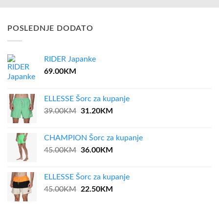
POSLEDNJE DODATO
RIDER Japanke
69.00
KM
ELLESSE Šorc za kupanje
Original
Current
39.00
KM
31.20
KM
price
price
was:
is:
CHAMPION Šorc za kupanje
39.00KM.
31.20KM.
Original
Current
45.00
KM
36.00
KM
price
price
was:
is:
ELLESSE Šorc za kupanje
45.00KM.
36.00KM.
Original
Current
45.00
KM
22.50
KM
price
price
was:
is: