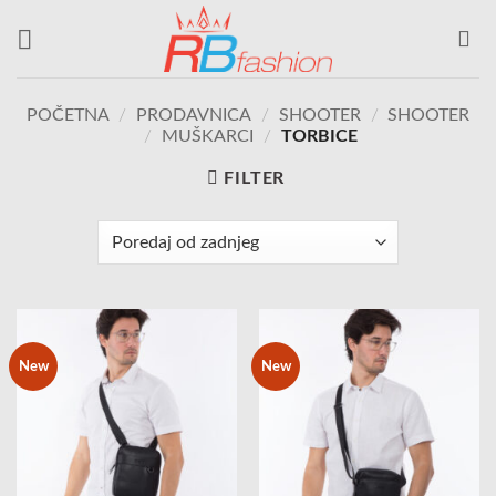
Skip
to
content
POČETNA
/
PRODAVNICA
/
SHOOTER
/
SHOOTER
/
MUŠKARCI
/
TORBICE
FILTER
New
New