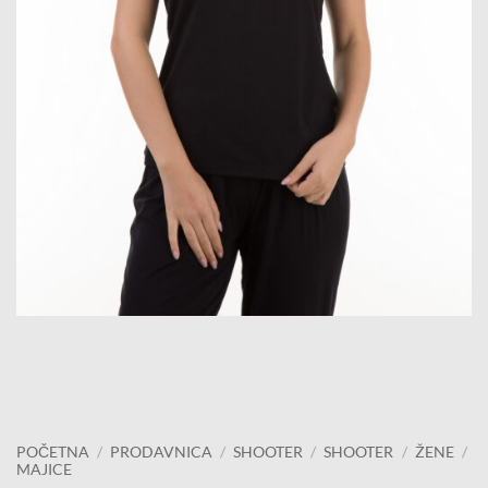
POČETNA
/
PRODAVNICA
/
SHOOTER
/
SHOOTER
/
ŽENE
/
MAJICE