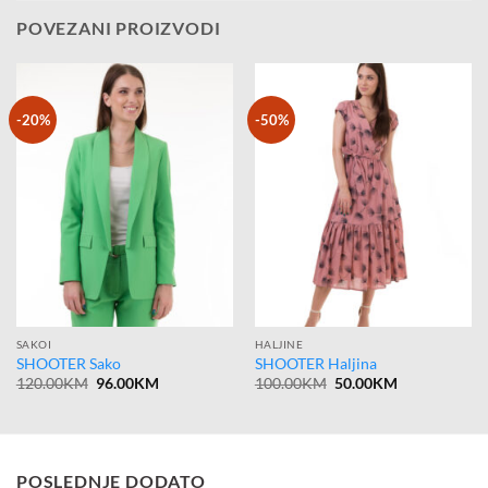
POVEZANI PROIZVODI
-20%
-50%
SAKOI
HALJINE
SHOOTER Sako
SHOOTER Haljina
Original
Current
Original
Current
120.00
KM
96.00
KM
100.00
KM
50.00
KM
price
price
price
price
was:
is:
was:
is:
120.00KM.
96.00KM.
100.00KM.
50.00KM.
POSLEDNJE DODATO