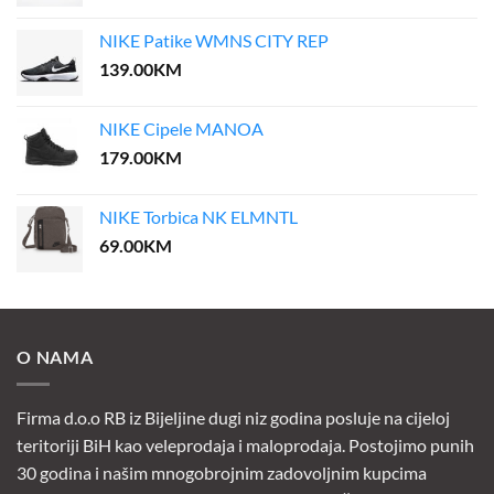
NIKE Patike WMNS CITY REP
139.00
KM
NIKE Cipele MANOA
179.00
KM
NIKE Torbica NK ELMNTL
69.00
KM
O NAMA
Firma d.o.o RB iz Bijeljine dugi niz godina posluje na cijeloj
teritoriji BiH kao veleprodaja i maloprodaja. Postojimo punih
30 godina i našim mnogobrojnim zadovoljnim kupcima