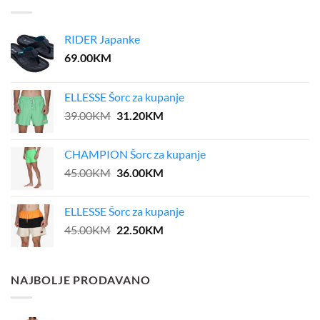
RIDER Japanke
69.00
KM
ELLESSE Šorc za kupanje
Original
Current
39.00
KM
31.20
KM
price
price
was:
is:
CHAMPION Šorc za kupanje
39.00KM.
31.20KM.
Original
Current
45.00
KM
36.00
KM
price
price
was:
is:
ELLESSE Šorc za kupanje
45.00KM.
36.00KM.
Original
Current
45.00
KM
22.50
KM
price
price
was:
is:
45.00KM.
22.50KM.
NAJBOLJE PRODAVANO