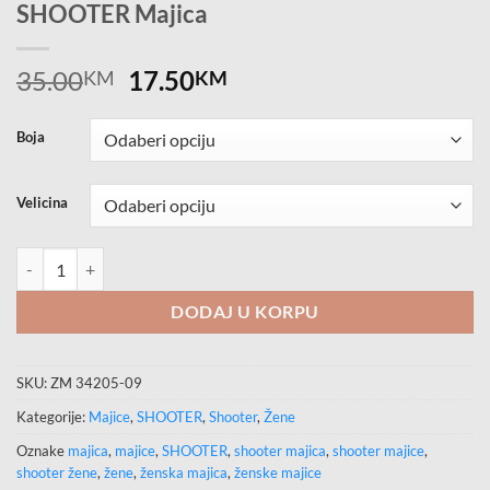
SHOOTER Majica
Original
Current
35.00
17.50
KM
KM
price
price
was:
is:
Boja
35.00KM.
17.50KM.
Velicina
SHOOTER Majica količina
DODAJ U KORPU
SKU:
ZM 34205-09
Kategorije:
Majice
,
SHOOTER
,
Shooter
,
Žene
Oznake
majica
,
majice
,
SHOOTER
,
shooter majica
,
shooter majice
,
shooter žene
,
žene
,
ženska majica
,
ženske majice