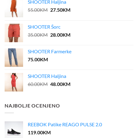
SHOOTER Haljina
Original
Current
55.00
KM
27.50
KM
price
price
was:
is:
SHOOTER Šorc
55.00KM.
27.50KM.
Original
Current
35.00
KM
28.00
KM
price
price
was:
is:
SHOOTER Farmerke
35.00KM.
28.00KM.
75.00
KM
SHOOTER Haljina
Original
Current
60.00
KM
48.00
KM
price
price
was:
is:
60.00KM.
48.00KM.
NAJBOLJE OCENJENO
REEBOK Patike REAGO PULSE 2.0
119.00
KM