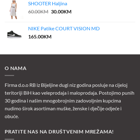
SHOOTER Haljina
Original
Current
60.00
KM
30.00
KM
price
price
was:
is:
NIKE Patike COURT VISION MD
60.00KM.
30.00KM.
165.00
KM
O NAMA
Firma d.o.o RB iz Bijeljine dugi niz godina posluje na cijeloj
teritoriji BiH kao veleprodaja i maloprodaja. Postojimo punih
30 godina i našim mnogobrojnim zadovoljnim kupcima
nudimo širok asortiman muške, ženske i dječije odjeće i
obuće.
PRATITE NAS NA DRUŠTVENIM MREŽAMA!