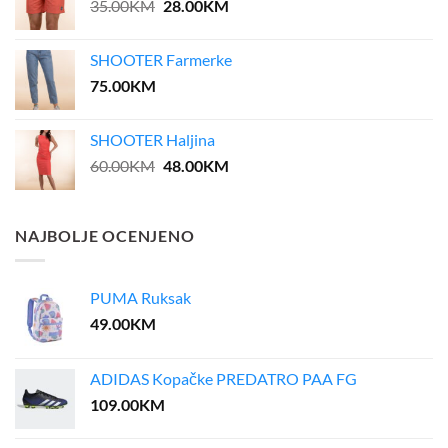
Original
Current
35.00
KM
28.00
KM
price
price
was:
is:
SHOOTER Farmerke
35.00KM.
28.00KM.
75.00
KM
SHOOTER Haljina
Original
Current
60.00
KM
48.00
KM
price
price
was:
is:
60.00KM.
48.00KM.
NAJBOLJE OCENJENO
PUMA Ruksak
49.00
KM
ADIDAS Kopačke PREDATRO PAA FG
109.00
KM