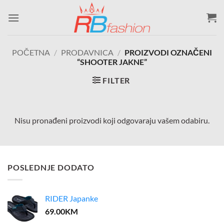
Skip
to
content
POČETNA
/
PRODAVNICA
/
PROIZVODI OZNAČENI
“SHOOTER JAKNE”
FILTER
Nisu pronađeni proizvodi koji odgovaraju vašem odabiru.
POSLEDNJE DODATO
RIDER Japanke
69.00
KM