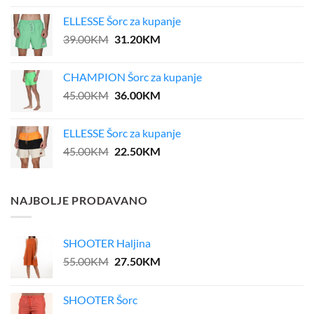
ELLESSE Šorc za kupanje
Original
Current
39.00
KM
31.20
KM
price
price
was:
is:
CHAMPION Šorc za kupanje
39.00KM.
31.20KM.
Original
Current
45.00
KM
36.00
KM
price
price
was:
is:
ELLESSE Šorc za kupanje
45.00KM.
36.00KM.
Original
Current
45.00
KM
22.50
KM
price
price
was:
is:
45.00KM.
22.50KM.
NAJBOLJE PRODAVANO
SHOOTER Haljina
Original
Current
55.00
KM
27.50
KM
price
price
was:
is:
SHOOTER Šorc
55.00KM.
27.50KM.