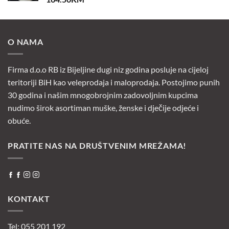
O NAMA
Firma d.o.o RB iz Bijeljine dugi niz godina posluje na cijeloj
teritoriji BiH kao veleprodaja i maloprodaja. Postojimo punih
30 godina i našim mnogobrojnim zadovoljnim kupcima
nudimo širok asortiman muške, ženske i dječije odjeće i
obuće.
PRATITE NAS NA DRUŠTVENIM MREŽAMA!
KONTAKT
Tel: 055 201 192