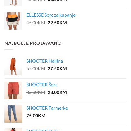
price
price
was:
is:
ELLESSE Šorc za kupanje
45.00KM.
36.00KM.
Original
Current
45.00
KM
22.50
KM
price
price
was:
is:
45.00KM.
22.50KM.
NAJBOLJE PRODAVANO
SHOOTER Haljina
Original
Current
55.00
KM
27.50
KM
price
price
was:
is:
SHOOTER Šorc
55.00KM.
27.50KM.
Original
Current
35.00
KM
28.00
KM
price
price
was:
is:
SHOOTER Farmerke
35.00KM.
28.00KM.
75.00
KM