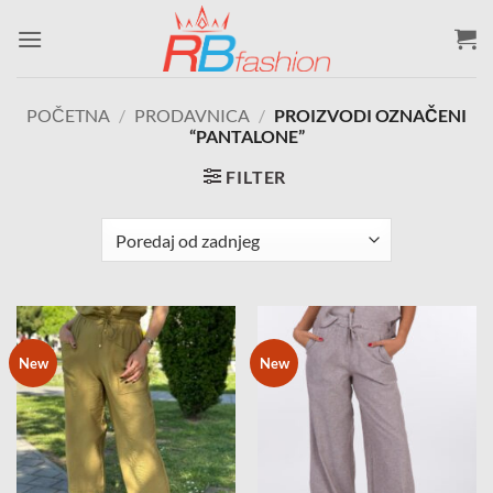
Skip
to
content
POČETNA
/
PRODAVNICA
/
PROIZVODI OZNAČENI
“PANTALONE”
FILTER
New
New