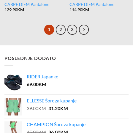
CARPE DIEM Pantalone
CARPE DIEM Pantalone
129.90
KM
114.90
KM
1
2
3
POSLEDNJE DODATO
RIDER Japanke
69.00
KM
ELLESSE Šorc za kupanje
Original
Current
39.00
KM
31.20
KM
price
price
was:
is:
CHAMPION Šorc za kupanje
39.00KM.
31.20KM.
Original
Current
45.00
KM
36.00
KM