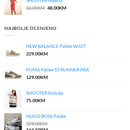
SHOOTER Haljina
Original
Current
60.00
KM
48.00
KM
price
price
was:
is:
60.00KM.
48.00KM.
NAJBOLJE OCENJENO
NEW BALANCE Patike W327
229.00
KM
PUMA Patike ST RUNNER PAA
129.00
KM
SHOOTER Košulja
75.00
KM
HUGO BOSS Patike
329.00
KM
164.50
KM