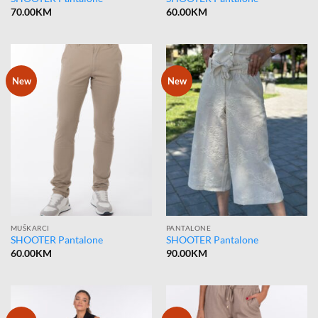
70.00
KM
60.00
KM
New
New
MUŠKARCI
PANTALONE
SHOOTER Pantalone
SHOOTER Pantalone
60.00
KM
90.00
KM