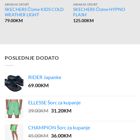
ARMANI SPORT
ARMANI SPORT
SKECHERS Čizme KIDS COLD
SKECHERS Čizme HYPNO
WEATHER LIGHT
FLASH
79.00
KM
125.00
KM
POSLEDNJE DODATO
RIDER Japanke
69.00
KM
ELLESSE Šorc za kupanje
Original
Current
39.00
KM
31.20
KM
price
price
was:
is:
CHAMPION Šorc za kupanje
39.00KM.
31.20KM.
Original
Current
45.00
KM
36.00
KM