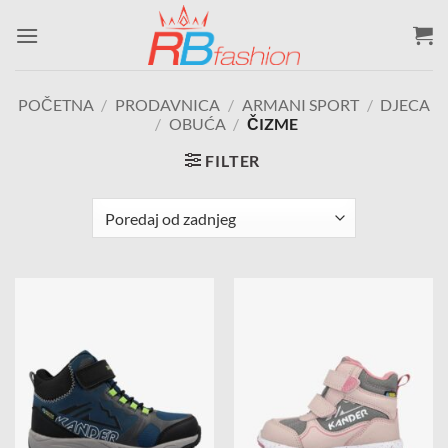
Skip
to
content
POČETNA
/
PRODAVNICA
/
ARMANI SPORT
/
DJECA
/
OBUĆA
/
ČIZME
FILTER