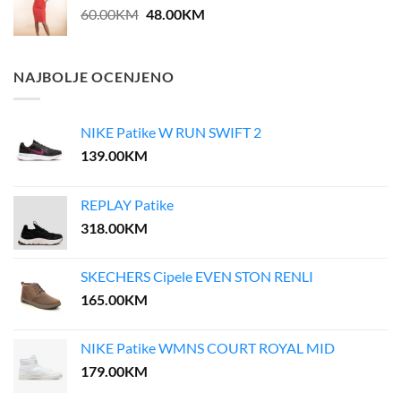
Original
Current
60.00
KM
48.00
KM
price
price
was:
is:
60.00KM.
48.00KM.
NAJBOLJE OCENJENO
NIKE Patike W RUN SWIFT 2
139.00
KM
REPLAY Patike
318.00
KM
SKECHERS Cipele EVEN STON RENLI
165.00
KM
NIKE Patike WMNS COURT ROYAL MID
179.00
KM