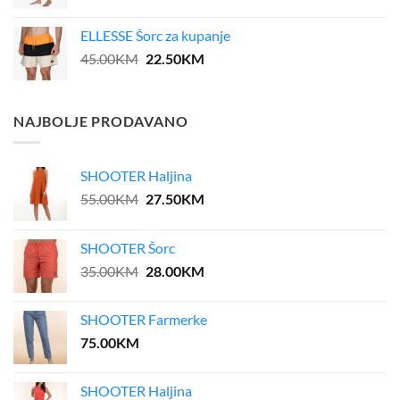
price
price
was:
is:
ELLESSE Šorc za kupanje
45.00KM.
36.00KM.
Original
Current
45.00
KM
22.50
KM
price
price
was:
is:
45.00KM.
22.50KM.
NAJBOLJE PRODAVANO
SHOOTER Haljina
Original
Current
55.00
KM
27.50
KM
price
price
was:
is:
SHOOTER Šorc
55.00KM.
27.50KM.
Original
Current
35.00
KM
28.00
KM
price
price
was:
is:
SHOOTER Farmerke
35.00KM.
28.00KM.
75.00
KM
SHOOTER Haljina