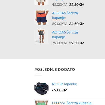
Original
Current
45.00
KM
22.50
KM
price
price
ADIDAS Šorc za
was:
is:
kupanje
45.00KM.
22.50KM.
Original
Current
69.00
KM
34.50
KM
price
price
ADIDAS Šorc za
was:
is:
kupanje
69.00KM.
34.50KM.
Original
Current
79.00
KM
39.50
KM
price
price
was:
is:
79.00KM.
39.50KM.
POSLEDNJE DODATO
RIDER Japanke
69.00
KM
ELLESSE Šorc za kupanje