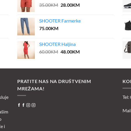
Original
Current
35.00
KM
28.00
KM
price
price
was:
is:
SHOOTER Farmerke
35.00KM.
28.00KM.
75.00
KM
SHOOTER Haljina
Original
Current
60.00
KM
48.00
KM
price
price
was:
is:
60.00KM.
48.00KM.
PRATITE NAS NA DRUŠTVENIM
KO
MREŽAMA!
sluje
Tel:
Mai
ašim
o
e i