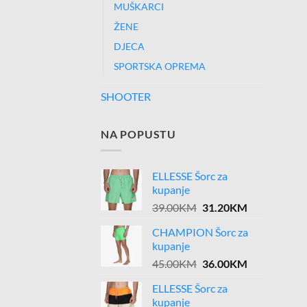
MUŠKARCI
ŽENE
DJECA
SPORTSKA OPREMA
SHOOTER
NA POPUSTU
ELLESSE Šorc za
kupanje
Original
Current
39.00
KM
31.20
KM
price
price
CHAMPION Šorc za
was:
is:
kupanje
39.00KM.
31.20KM.
Original
Current
45.00
KM
36.00
KM
price
price
ELLESSE Šorc za
was:
is:
kupanje
45.00KM.
36.00KM.