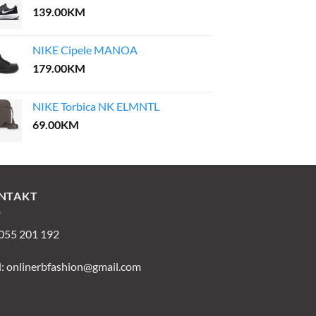
139.00
KM
NIKE Cipele MANOA
179.00
KM
NIKE Torbica NK ELMNTL
69.00
KM
NTAKT
 055 201 192
l:
onlinerbfashion@gmail.com