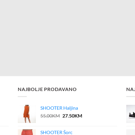
NAJBOLJE PRODAVANO
NA
SHOOTER Haljina
Original
Current
55.00
KM
27.50
KM
price
price
was:
is:
SHOOTER Šorc
55.00KM.
27.50KM.