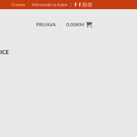
O nama
Informacije za kupce
PRIJAVA
0.00
KM
ICE