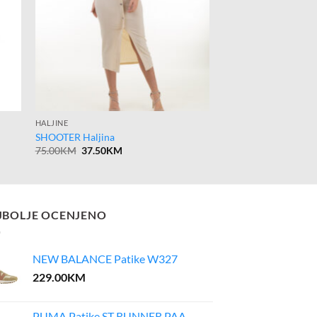
HALJINE
SHOOTER Haljina
Original
Current
75.00
KM
37.50
KM
price
price
was:
is:
75.00KM.
37.50KM.
JBOLJE OCENJENO
NEW BALANCE Patike W327
229.00
KM
PUMA Patike ST RUNNER PAA