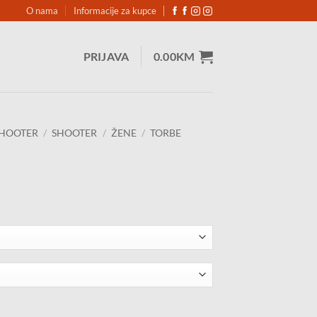
O nama
Informacije za kupce
PRIJAVA
0.00
KM
HOOTER
/
SHOOTER
/
ŽENE
/
TORBE