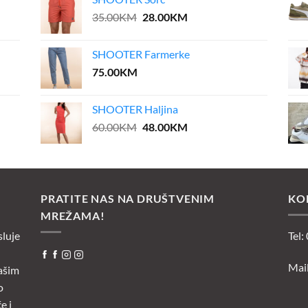
55.00KM.
27.50KM.
Original
Current
35.00
KM
28.00
KM
price
price
was:
is:
SHOOTER Farmerke
35.00KM.
28.00KM.
75.00
KM
SHOOTER Haljina
Original
Current
60.00
KM
48.00
KM
price
price
was:
is:
60.00KM.
48.00KM.
PRATITE NAS NA DRUŠTVENIM
KO
MREŽAMA!
sluje
Tel:
Mai
ašim
o
e i