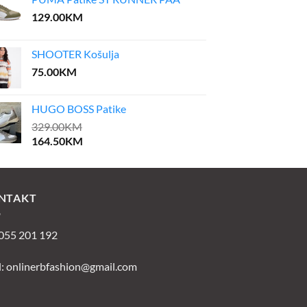
129.00
KM
SHOOTER Košulja
75.00
KM
HUGO BOSS Patike
329.00
KM
164.50
KM
NTAKT
 055 201 192
l:
onlinerbfashion@gmail.com