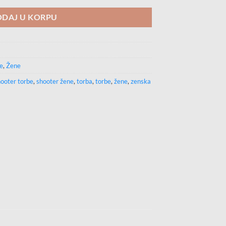
DAJ U KORPU
e
,
Žene
ooter torbe
,
shooter žene
,
torba
,
torbe
,
žene
,
zenska