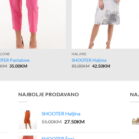
ALONE
HALJINE
TER Pantalone
SHOOTER Haljina
Original
Current
Original
Current
0
KM
35.00
KM
85.00
KM
42.50
KM
price
price
price
price
was:
is:
was:
is:
70.00KM.
35.00KM.
85.00KM.
42.50KM.
NAJBOLJE PRODAVANO
NA
SHOOTER Haljina
Original
Current
55.00
KM
27.50
KM
price
price
was:
is:
SHOOTER Šorc