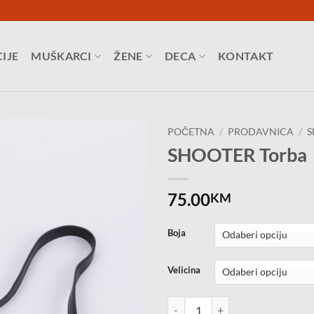
IJE
MUŠKARCI
ŽENE
DECA
KONTAKT
POČETNA
/
PRODAVNICA
/
S
SHOOTER Torba
75.00
KM
Boja
Velicina
SHOOTER Torba količina